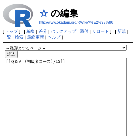
☆
の編集
http://www.okadajp.org/RWiki/?%E2%98%86
[
トップ
] [
編集
|
差分
|
バックアップ
|
添付
|
リロード
] [
新規
|
一覧
|
検索
|
最終更新
|
ヘルプ
]