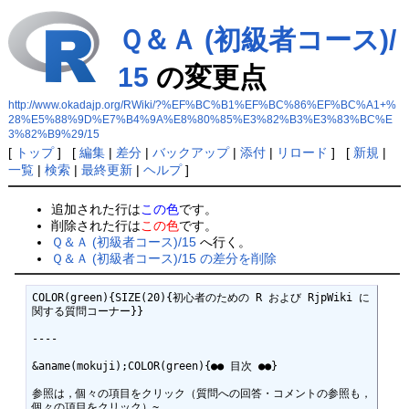
Ｑ＆Ａ (初級者コース)/
15
の変更点
http://www.okadajp.org/RWiki/?%EF%BC%B1%EF%BC%86%EF%BC%A1+%
28%E5%88%9D%E7%B4%9A%E8%80%85%E3%82%B3%E3%83%BC%E
3%82%B9%29/15
[
トップ
] [
編集
|
差分
|
バックアップ
|
添付
|
リロード
] [
新規
|
一覧
|
検索
|
最終更新
|
ヘルプ
]
追加された行は
この色
です。
削除された行は
この色
です。
Ｑ＆Ａ (初級者コース)/15
へ行く。
Ｑ＆Ａ (初級者コース)/15 の差分を削除
COLOR(green){SIZE(20){初心者のための R および RjpWiki に
関する質問コーナー}} 

----

&aname(mokuji);COLOR(green){●● 目次 ●●}

参照は，個々の項目をクリック（質問への回答・コメントの参照も，
個々の項目をクリック）~
