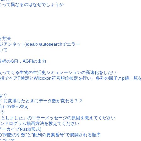
よって異なるのはなぜでしょうか
る方法
ネット)dealのautosearchでエラー
ついて
析のGFI，AGFIの出力
入ってくる生物の生活史シミュレーションの高速化をしたい
でペアT検定とWilcoxon符号順位検定を行い、各列の因子とp値一覧
つなぐ
"POSIXt" に変換したときにデータ数が変わる？？
（項目）の並べ替え
違う
ようとしました」のエラーメッセージの原因を教えてください
のデンドログラム描画方法を教えてください
カイブ化(zip形式)
"関数の引数"と"配列の要素番号"で展開される順序
について