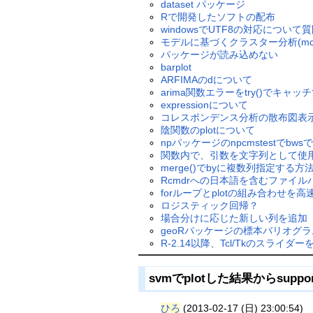
dataset パッケージ
Rで開発したソフトの配布
windowsでUTF8の対応について
モデルに基づくクラスター分析(mclust)"hc f
パッケージが読み込めない
barplot
ARFIMAのdについて
arima関数エラーをtry()でキャ
expressionについて
コレスポンデンス分析の散布図表
陰関数のplotについて
npパッケージのnpcmstestでb
関数内で、引数を文字列として使
merge()でbyに複数列指定する方
Rcmdrへの日本語を含むファイ
forループとplotの組み合わせを
ロジスティック回帰？
場合分けに応じた新しい列を追加
geoRパッケージの標本バリオグ
R-2.14以降、Tcl/Tkのスライ
svmでplotした結果からsupp
ひろ
(2013-02-17 (日) 23:00:54)