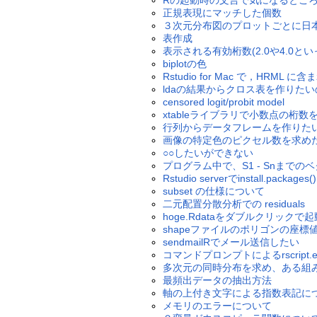
Rの起動時の文言で気になるとこ
正規表現にマッチした個数
３次元分布図のプロットごとに日
表作成
表示される有効桁数(2.0や4.0と
biplotの色
Rstudio for Mac で，HRML
ldaの結果からクロス表を作りた
censored logit/probit model
xtableライブラリで小数点の桁数
行列からデータフレームを作りた
画像の特定色のピクセル数を求め
○○したいができない
プログラム中で、S1 - Snまで
Rstudio serverでinstall.packages()
subset の仕様について
二元配置分散分析での residuals
hoge.Rdataをダブルクリック
shapeファイルのポリゴンの座標
sendmailRでメール送信したい
コマンドプロンプトによるrscript
多次元の同時分布を求め、ある組
最頻出データの抽出方法
軸の上付き文字による指数表記に
メモリのエラーについて