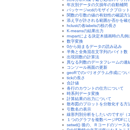
年次別データの欠損年の自動補間
パッケージvcdのモザイクプロッ
関数の引数の値の有効性の確認方
添え字が許される範囲か否かを確
hclustの各labelsの枝の長さ
K-meansの結果出力
mvpartによる決定木描画時の凡
数字変換
0から始まるデータの読み込み
半角と全角混在文字列のバイト数
出現回数の計算法
異なる列数のデータフレームの連
コンソール画面の更新
geoRでのバリオグラム作成につい
tickの長さ
合計値
各行のカウントの仕方について
時系列データ変換
計算結果の出力について
散布図のプロットを分散化する方
引数名の表示
線形判別分析をしたいのですが（エラー：var
１つのグラフを複数ページPDFに
setwd() 後の、Ｒコードのソー