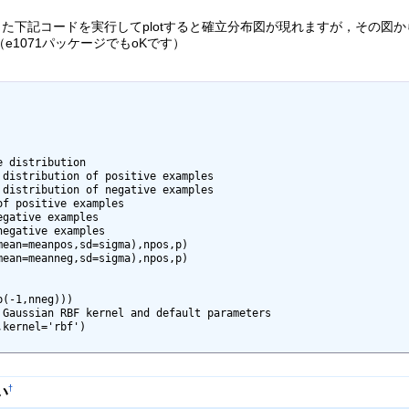
を使用した下記コードを実行してplotすると確立分布図が現れますが，その図
1071パッケージでもoKです）
 distribution

distribution of positive examples

distribution of negative examples

f positive examples

gative examples

egative examples

ean=meanpos,sd=sigma),npos,p)

ean=meanneg,sd=sigma),npos,p)

(-1,nneg)))

 Gaussian RBF kernel and default parameters

kernel='rbf')

い
†