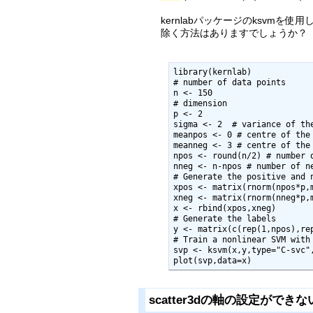
kernlabパッケージのksvm
除く方法はありますでしょうか？（e
library(kernlab)

# number of data points

n <- 150

# dimension

p <- 2

sigma <- 2  # variance of the
meanpos <- 0 # centre of the 
meanneg <- 3 # centre of the 
npos <- round(n/2) # number o
nneg <- n-npos # number of ne
# Generate the positive and n
xpos <- matrix(rnorm(npos*p,m
xneg <- matrix(rnorm(nneg*p,m
x <- rbind(xpos,xneg)

# Generate the labels

y <- matrix(c(rep(1,npos),rep
# Train a nonlinear SVM with
svp <- ksvm(x,y,type="C-svc",
plot(svp,data=x)
scatter3dの軸の設定ができな