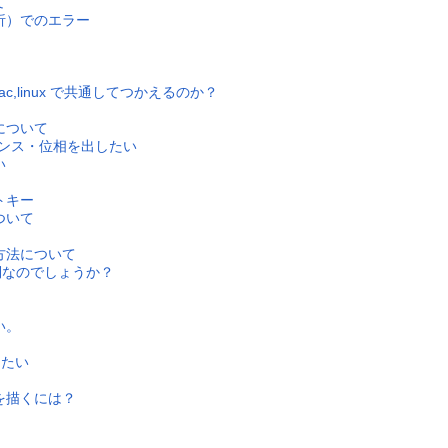
て
析）でのエラー
mac,linux で共通してつかえるのか？
について
レンス・位相を出したい
い
トキー
ついて
方法について
倒なのでしょうか？
い。
したい
を描くには？