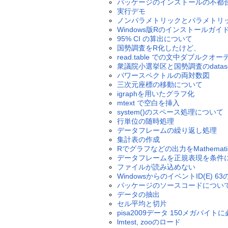
パッケージのインストールの不都
実行デモ
ノンパラメトリックとパラメトリ
Windows版Rのインストールガイ
95% CI の算出について
国勢調査をR化したけど、
read.table での文中ダブルク
衆議院小選挙区と国勢調査のdatase
パワースペクトルの両対数図
三次元座標の移動について
igraphを用いたグラフ化
mtext で空白を挿入
system()のスペース処理について
行単位の随時処理
データフレームの繰り返し処理
集計表の作成
Rでグラフなどの出力をMathem
データフレームを正規表現を条件
ファイルが読み込めない
WindowsからのイベントID(E) 
パッケージのソースコードについ
データの抽出
セル平均と切片
pisa2009データ 150メガバイ
lmtest, zooのロード