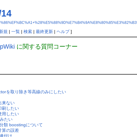
14
1%EF%BC%86%EF%BC%A1+%28%E5%88%9D%E7%B4%9A%E8%80%85%E3%82%
新規
|
一覧
|
検索
|
最終更新
|
ヘルプ
]
jpWiki
に関する質問コーナー
 vectorを取り除き等高線のみにしたい
出来ない
印刷したい
使用したい
込みたい
 boostingについて
計算の誤差
関連付け