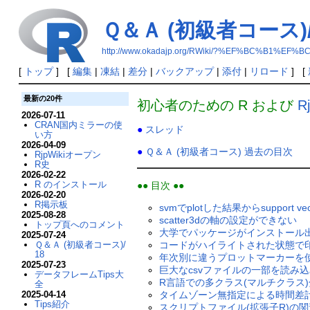
Ｑ＆Ａ (初級者コース)/
http://www.okadajp.org/RWiki/?%EF%BC%B
[
トップ
] [
編集
|
凍結
|
差分
|
バックアップ
|
添付
|
リロード
] [
最新の20件
初心者のための R および
R
2026-07-11
CRAN国内ミラーの使
●
スレッド
い方
2026-04-09
●
Ｑ＆Ａ (初級者コース) 過去の目次
RjpWikiオープン
R史
2026-02-22
R のインストール
●● 目次 ●●
2026-02-20
R掲示板
svmでplotした結果からsupport
2025-08-28
scatter3dの軸の設定ができない
トップ頁へのコメント
大学でパッケージがインストール
2025-07-24
Ｑ＆Ａ (初級者コース)/
コードがハイライトされた状態で
18
年次別に違うプロットマーカーを
2025-07-23
巨大なcsvファイルの一部を読み
データフレームTips大
R言語での多クラス(マルチクラス)分類
全
2025-04-14
タイムゾーン無指定による時間差
Tips紹介
スクリプトファイル(拡張子R)の