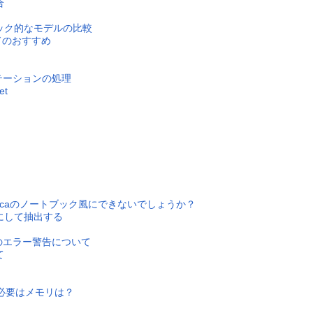
合
ック的なモデルの比較
ドのおすすめ
オーテーションの処理
t
aticaのノートブック風にできないでしょうか？
にして抽出する
63のエラー警告について
て
トに必要はメモリは？