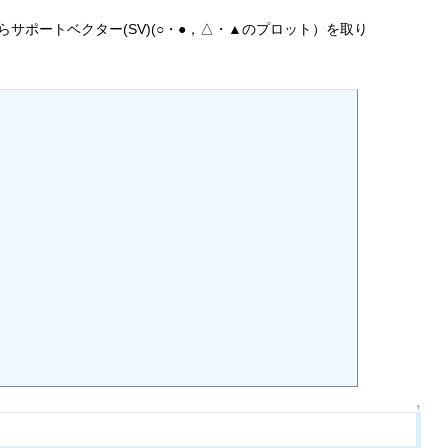
からサポートベクター(SV)(○・●，△・▲のプロット）を取り
↑