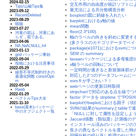
2024-02-15
交互作用の自由度が統計ソフトに
Tips/山椒Tips集
最尤法による共分散構造分析
2023-09-12
RecentDeleted
boxplotの図に斜線を入れたい
2023-08-29
barplotにおけるy軸の値
晴猫
mean関数
2023-07-27
floor(2.3*100)
河童の屁は，河童にあ
らず，屁である。
軸のラベルの向きを斜めに変更す
2023-04-06
(多クラスのカテゴリデータでベイジアン
NA,NaN,NULL,Inf
package(e1071)におけるsvmに
2023-01-13
SEM の summary
grid パッケージ事始
lavaanパッケージによる多母集団分
2022-09-04
投稿における注意事項
x軸ラベルの回転について
2022-05-29
一定時間が過ぎると新規個体群が
線形不等式制約付きの
対応した2つのデータフレームに一括
最適化関数 constrOpti
m
mimＲが手ごわい？！
2022-05-04
webページの更新日時取得
Rweb
stripchartで対応のある点を線で
2022-01-29
factor データを strptime で
ベクトルTips大全
barplotやbwplotにおける因子
2021-11-10
base(基本)パッケージ
SVMの結果がsummaryとtableで
中のオブジェクト一覧
「NULL に対して属性を設定し
Jaccard係数（類似度）計測後
インストール済みのパッケージのアー
長さの異なるベクトルを渡した時の
回帰分析の繰り返し処理のやり方