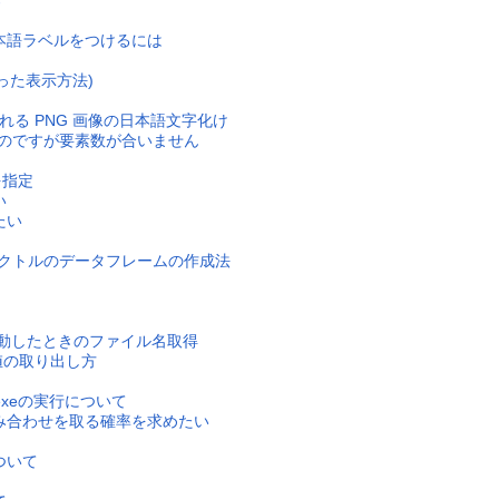
ろ
本語ラベルをつけるには
いった表示方法)
 に含まれる PNG 画像の日本語文字化け
いのですが要素数が合いません
を指定
い
たい
のベクトルのデータフレームの作成法
で起動したときのファイル名取得
値の取り出し方
.exeの実行について
み合わせを取る確率を求めたい
ついて