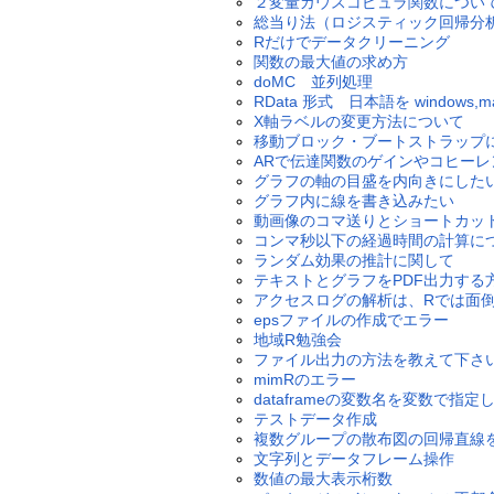
２変量ガウスコピュラ関数につい
総当り法（ロジスティック回帰分
Rだけでデータクリーニング
関数の最大値の求め方
doMC 並列処理
RData 形式 日本語を windows,
X軸ラベルの変更方法について
移動ブロック・ブートストラップ
ARで伝達関数のゲインやコヒー
グラフの軸の目盛を内向きにした
グラフ内に線を書き込みたい
動画像のコマ送りとショートカッ
コンマ秒以下の経過時間の計算に
ランダム効果の推計に関して
テキストとグラフをPDF出力する
アクセスログの解析は、Rでは面
epsファイルの作成でエラー
地域R勉強会
ファイル出力の方法を教えて下さ
mimRのエラー
dataframeの変数名を変数で指定
テストデータ作成
複数グループの散布図の回帰直線
文字列とデータフレーム操作
数値の最大表示桁数