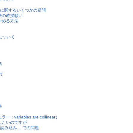
トに関するいくつかの疑問
法の教授願い
かめる方法
例について
結
て
法
iables are collinear）
したいのですが
スを読み込み… での問題