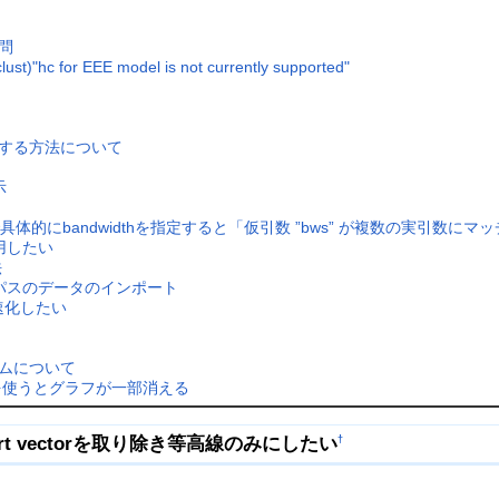
質問
or EEE model is not currently supported"
ッチする方法について
示
wsで具体的にbandwidthを指定すると「仮引数 ”bws” が複数の実引
用したい
法
ルパスのデータのインポート
高速化したい
ラムについて
ダーを使うとグラフが一部消える
ort vectorを取り除き等高線のみにしたい
†