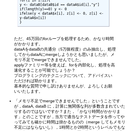
for(i in 1:ii){ 

y <- dataB[dataB$id == dataA$id[i],"y"]

if(length(y)==0) y <- 0

ifelse(y < dataA$x[i], z[i] <- 0, z[i] <- 
y-dataA$x[i])

}
ただ、45万回のforループを処理するため、かなり時間
がかかります。
dataAをdataBの共通分（5万個程度）のみ抽出し、処理
してからdataAにmergeしようかとも思いましたが、メ
モリ不足でmergeできませんでした。
applyファミリー等を使えば、forを内部化し、処理を高
速化することが可能でしょうか？
プログラミングのテクニックについて、アドバイスい
ただければ助かります。
基本的な質問で申し訳けありませんが、よろしくお願
いいたします。
「メモリ不足でmergeできませんでした」ということです
が，dataA, dataB に，計算に無関係な列が多数含まれていた
りするのではないですか？また，「かなり時間がかかりま
す」とのことですが，当方で適当なテストデータを作ってや
ってみても確かに時間は掛かるものの（merge してもメモリ
不足にはならないし），1時間とか2時間というレベルでもな