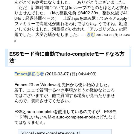
んがとても参考になりました。 ありがとうございました。
ただ、計算時間についてはforループのものとほとんど変わ
りませんでした。（idの整数化前で8402.39s、整数化後で41.
84s：経過時間ベース） 上記Tipsを読み返してみるとapply
ファミリーで高速化が図れるわけではないようですね。勘違
いしておりました。河童様がいわれた「アルゴリズム」の問
題でした。大変お騒がせしました。 --
きむ
2010-03-08 (月) 16:34:4
8
↑
ESSモード時に自動でauto-completeモードなる方
法
†
Emacs超初心者
(2010-03-07 (日) 04:44:03)
Emacs 23 on Windowsを先日から使い始めました。
若干、ここで質問するべき事項かどうか微妙なところ
ではございますが、他で質問する場所が見当たりませ
んので、質問させてください。
ESSとauto-completeを使用しているのですが、ESSモ
ード時にいちいちM-x auto-complete-modeと打たなく
てはなりません。
(global-auto-complete-mode t)