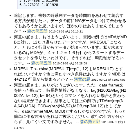
5 3.944898 1.011940

6 3.278231 1.011928
追記します。複数の時系列データを時間軸をあわせて統合す
る方法が知りたい。データの前にN/Aデータをつけて合わせる
てもあろうかと思いますが、ほかの手はありませんでしょう
か？ --
森の熊五郎
2010-03-02 (火) 09:10:21
河童の屁さま、おはようございます。貴殿の例ではMDAがMD
Bに対し、12だけ遅らせたデータですが、MRESULTになる
と、ともに４行目からデータが始まっています。私が求めて
いるのはMDAが、４＋１２＝１６行目からスタートするデー
タセットを作りたいわけです。そうすれば、時刻軸がそろい
ます。 --
森の熊五郎
2010-03-02 (火) 09:28:58
MRESULT <- rbind(MRESULT[rep(1, 12),], MRESULT) とす
ればよいですか？他に満たすべき条件はありますか？MDB は
4+2*12 行目から始まるとか？ --
河童の屁
2010-03-02 (火) 10:27:53
河童の屁さま、ありがとうございます。ただ、data.frame文
を使った時点で、時系列情報がなくなり、lag(N2002A/lag(N2
002A, k=-12), k=-64)というコマンドを入れない場合と変わら
ない結果ができます。結果としては上の例ではTDA=c(rep(N
A,64),MDA); TDB=c(rep(NA,52),MDB,rep(NA,12))としてか
ら、data.frame(MDA, MDB)とするしかないのですが、もっと
簡単に作る方法があればご教示ください。改行の仕方が分か
らず、見にくい文ですみません。 --
森の熊五郎
2010-03-02 (火) 1
1:47:02