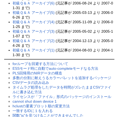
初級Ｑ＆Ａ アーカイブ(6)
(元記事が 2006-08-24 より 2007-0
1-31 まで)
初級Ｑ＆Ａ アーカイブ(5)
(元記事が 2005-03-13 より 2006-0
6-26 まで)
初級Ｑ＆Ａ アーカイブ(4)
(元記事が 2005-11-09 より 2006-0
1-25 まで)
初級Ｑ＆Ａ アーカイブ(3)
(元記事が 2005-05-02 より 2005-1
1-07 まで)
初級Ｑ＆Ａ アーカイブ(2)
(元記事が 2004-12-13 より 2005-0
4-26 まで)
初級Ｑ＆Ａ アーカイブ(1)
(元記事が 2004-08-03 より 2004-1
1-30 まで)
forループを回避する方法について
ESSモード時に自動でauto-completeモードなる方法
PLS回帰用のNIRデータの構造
多数の分割に耐えうるカラーパレットを追加するパッケージ
CSVデータの読み込み
タイムラグ処理をしたデータを時間がズレたままCSVファイ
ルに書き込む方法
ライセンスが「ファイル」形式のパッケージのインストール
cannot shut down device 1
hclustの要素プロット順の変更方法
一致するIDに１を入れる
関数"is"を見つけることができませんでした