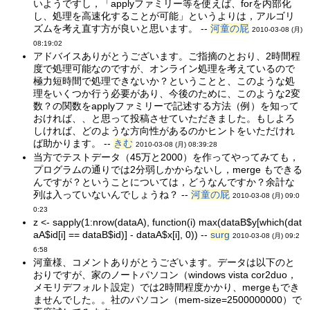
いようですし，「applyファミリー等を使えば、forを内部化
し、処理を高速化することが可能」というよりは，アルゴリ
ズムを考え直す方が良いと思います。 --
河童の屁
2010-03-08 (月)
08:19:02
アドバイスありがとうございます。ご指摘のとおり、2時間程
度で処理可能なのですが、オンライン処理を考えているので
極力短時間で処理できないか？ということと、このような処
理をいくつか行う必要があり、今後のために、このような2変
数？の関数をapplyファミリーで記述する方法（例）を知って
おければ、、と思って投稿させていただきました。もしよろ
しければ、どのような方向性があるのかヒントをいただけれ
ば助かります。 --
きむ
2010-03-08 (月) 08:39:28
当方でテストデータ（45万と2000）を作ってやってみても，
プログラムの通りでは2分弱しかからないし，merge もできる
んですが？ということについては，どうなんですか？余計な
列は入っていないんでしょうね？ --
河童の屁
2010-03-08 (月) 09:0
0:23
z <- sapply(1:nrow(dataA), function(i) max(dataB$y[which(dat
aA$id[i] == dataB$id)] - dataA$x[i], 0)) --
surg
2010-03-08 (月) 09:2
6:58
河童様、コメントありがとうございます。データは以下のと
おりですが、家のノートパソコン（windows vista cor2duo，
メモリデフォルト設定）では2時間程度かかり、mergeもでき
ませんでした。。社のパソコン（mem-size=2500000000）で