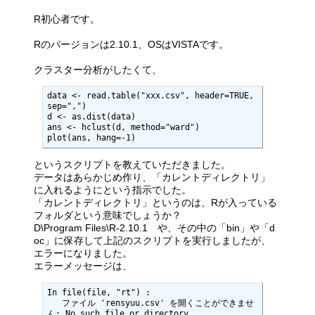
R初心者です。
Rのバージョンは2.10.1、OSはVISTAです。
クラスター分析がしたくて、
data <- read.table("xxx.csv", header=TRUE, 
sep=",")

d <- as.dist(data)

ans <- hclust(d, method="ward")

plot(ans, hang=-1)
というスクリプトを教えていただきました。
データはあらかじめ作り、「カレントディレクトリ」
に入れるようにという指示でした。
「カレントディレクトリ」というのは、Rが入っている
フォルダという意味でしょうか？
D\Program Files\R-2.10.1 や、その中の「bin」や「d
oc」に保存して上記のスクリプトを実行しましたが、
エラーになりました。
エラーメッセージは、
In file(file, "rt") :

   ファイル 'rensyuu.csv' を開くことができませ
ん: No such file or directory 
