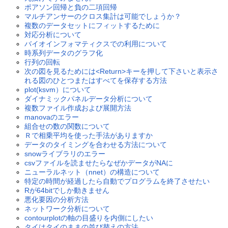
ポアソン回帰と負の二項回帰
マルチアンサーのクロス集計は可能でしょうか？
複数のデータセットにフィットするために
対応分析について
バイオインフォマティクスでの利用について
時系列データのグラフ化
行列の回転
次の図を見るためには<Return>キーを押して下さいと表示さ
れる図のひとつまたはすべてを保存する方法
plot(ksvm）について
ダイナミックパネルデータ分析について
複数ファイル作成および展開方法
manovaのエラー
組合せの数の関数について
Ｒで相乗平均を使った手法がありますか
データのタイミングを合わせる方法について
snowライブラリのエラー
csvファイルを読ませたらなぜかデータがNAに
ニューラルネット（nnet）の構造について
特定の時間が経過したら自動でプログラムを終了させたい
Rが64bitでしか動きません
悪化要因の分析方法
ネットワーク分析について
contourplotの軸の目盛りを内側にしたい
タイはタイのままの並び替えの方法