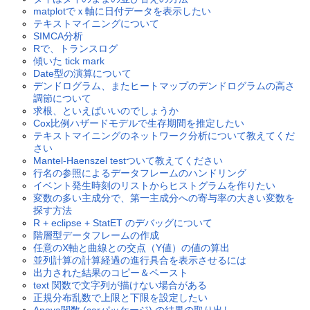
matplotでｘ軸に日付データを表示したい
テキストマイニングについて
SIMCA分析
Rで、トランスログ
傾いた tick mark
Date型の演算について
デンドログラム、またヒートマップのデンドログラムの高さ
調節について
求根、といえばいいのでしょうか
Cox比例ハザードモデルで生存期間を推定したい
テキストマイニングのネットワーク分析について教えてくだ
さい
Mantel-Haenszel testついて教えてください
行名の参照によるデータフレームのハンドリング
イベント発生時刻のリストからヒストグラムを作りたい
変数の多い主成分で、第一主成分への寄与率の大きい変数を
探す方法
R + eclipse + StatET のデバッグについて
階層型データフレームの作成
任意のX軸と曲線との交点（Y値）の値の算出
並列計算の計算経過の進行具合を表示させるには
出力された結果のコピー＆ペースト
text 関数で文字列が描けない場合がある
正規分布乱数で上限と下限を設定したい
Anova関数 (carパッケージ) の結果の取り出し