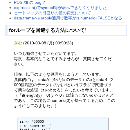
POSIXlt の bug ?
expression()でsymbol等が表示できなくなりました
ヒートマップの目盛りの値の変更について
data.frameへのapply適用で数字がis.numeric=FALSEとなる
forループを回避する方法について
†
きむ
(2010-03-08 (月) 00:50:28)
いつも勉強させていただいてます。
毎度、基本的なことですみませんが、質問させてくだ
さい。
現在、以下のような処理をしようとしています。
具体的には、dataA（45万個のデータ）のxとdataB（2
000個程度のデータ）のyをidというフラグで関連づけ
て簡単な処理（zを求める）をしたいと考えています。
（「if(length(y)==0) y <- 0」は該当しないidがほとんど
であり、この場合にnumeric(0)が帰ってくるため、この
ようにしてみました。）
ii <- 450000

z <- numeric(ii)
