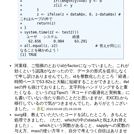
+ 		if(length(y)==0) y <- 0

+ 		z[i] <- y

+ 	}

+ 	z <- ifelse(z < dataA$x, 0, z-dataA$x) # 
これはループの外で

+ 	return(z)

+ }

> system.time(z2 <- test2())

   ユーザ   システム       経過  

    62.656      0.984     63.291 

> all.equal(z, z2)                  # 答えが同じに
なることを確かめよう！

[1] TRUE
河童様、ご指摘のとおりidがfactorになっていました。これが
効くという認識がなかったので、データの形式を提示しなく
て申し訳けありませんでした。idを整数化したところ「経過」
時間ベースで53.82sと大幅に短縮することができました。ifel
seの件も抜けておりました。文字列をハンドリングすると重
たくなる、というのはTipsの「Rコードの最適化と実例集」に
も書いていない当たり前のことだと思いますが、EXCELから
移行しているので気がつきませんでした。ありがとうござい
ました。 --
きむ
2010-03-08 (月) 16:24:06
surg様、教えていただいたコードを試したところ、きちんと
処理できました。（ただ、whichの中のdataAとBは入れ替え
ました）。 whichという関数があること、sapplyへの変数の
与え方、maxの使い方等々、自分で考えつく自信はありませ