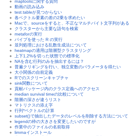
maptoolsに関する質問
動画の読み込み
test.tableが見つからない
各ベクトル要素の差の2乗を求めたい
Macで、sourceをすると、不正なマルチバイト文字列がある
クラスターから主要な語句を検索
metaforの実行
パイプを使った R の実行
並列処理における乱数生成法について
heatmapの適用は階層型クラスタリング
上下1,2%を切った状態での標準化
NAを含む行列のみを抽出するには？
普遍クリギングを行い、独立変数のパラメータを得たい
大小関係の自前定義
Rでのスクリーンキャプチャ
sink関数について
貢献パッケージ内のクラス定義へのアクセス
median survival timeの比較について
階層の深さが違うリスト
マトリクスの添え字
行列*ベクトルの計算
subset()で抽出したデータのレベルを削除する方法について
legendの枠の大きさを変更したいのですが
作業中のファイルの名前取得
limmaインストール