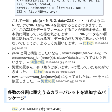
x <- matrix(c(1, 2, 3, 4, 5, 6, 7, 8, 9, 10, 11, 
12), nrow=3, ncol=4)

attr(x, "dimnames") <- list(NULL, NULL)

ZZZ <- list(NIR=x, a=y)
これで一応、plsr(a ~ NIR, 2, data=ZZZ・・・・) のように、
NIRだけでNIR.1からNIR.4を指定することができます。た
だ、このZZZをデータフレームとすることが出来ません。根
本的に間違っている様な気がします・・・ NIRデータをpls回
帰に使われておられる方、データの作り方をご教示いただけ
ないでしょうか。よろしくお願いします。 --
にわか
2010-03-04
(木) 14:03:24
yarn と同じ構造にしたいなら，structure(list(NIR=x, a=y), ro
w.names=seq_len(nrow(x)), class="data.frame") でよいと思
います。 --
河童の屁
2010-03-04 (木) 15:26:29
河童の屁さん、有り難うございます。=で思っていたものがで
きました。 --
にわか
2010-03-05 (金) 00:18:29
row.names==seq_len(nrow(x)) になってましたね。== を = に
修正しました。 --
河童の屁
2010-03-05 (金) 10:55:31
↑
多数の分割に耐えうるカラーパレットを追加するパ
ッケージ
†
cex
(2010-03-03 (水) 18:54:40)