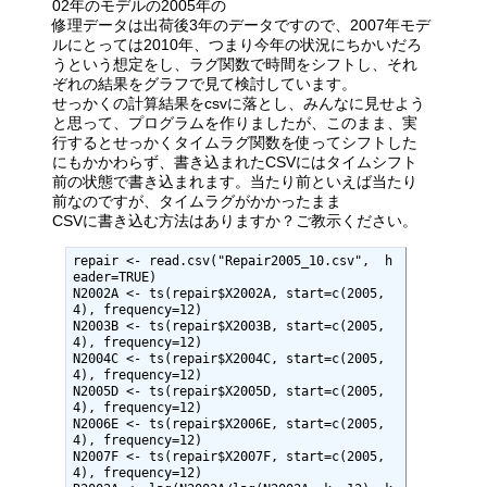
02年のモデルの2005年の
修理データは出荷後3年のデータですので、2007年モデ
ルにとっては2010年、つまり今年の状況にちかいだろ
うという想定をし、ラグ関数で時間をシフトし、それ
ぞれの結果をグラフで見て検討しています。
せっかくの計算結果をcsvに落とし、みんなに見せよう
と思って、プログラムを作りましたが、このまま、実
行するとせっかくタイムラグ関数を使ってシフトした
にもかかわらず、書き込まれたCSVにはタイムシフト
前の状態で書き込まれます。当たり前といえば当たり
前なのですが、タイムラグがかかったまま
CSVに書き込む方法はありますか？ご教示ください。
repair <- read.csv("Repair2005_10.csv",  h
eader=TRUE)

N2002A <- ts(repair$X2002A, start=c(2005, 
4), frequency=12)

N2003B <- ts(repair$X2003B, start=c(2005, 
4), frequency=12)

N2004C <- ts(repair$X2004C, start=c(2005, 
4), frequency=12)

N2005D <- ts(repair$X2005D, start=c(2005, 
4), frequency=12)

N2006E <- ts(repair$X2006E, start=c(2005, 
4), frequency=12)

N2007F <- ts(repair$X2007F, start=c(2005, 
4), frequency=12)
