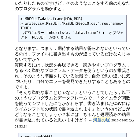
いたりしたものですけど，そのようなことをする前のあなた
のプログラムを動かすと，
> MRESULT=data.frame(MDA,MDB)

> write.csv(RESULT,"RESULT200510.csv",row.names=
TRUE)

 以下にエラー inherits(x, "data.frame") :  オブジェ
クト 'RESULT' がありません 
となります。つまり，期待する結果が得られないといってい
るのは，ファイルに書き出すものが違っているだけなんじゃ
ないですか？
質問するには，状況を再現できる，読みやすいプログラム，
なるべく単純なプログラム・データを使うというのが推奨さ
れ，そのような準備をしている段階で，自分で思い違いに気
づいたり，自分でエラーを発見できたりすることもあるもの
ですよ。
「そんな単純な事ことじゃない」ということでしたら，以下
のようなプログラムとデータフレームで，「タイムラグ関数
を使ってシフトしたにもかかわらず、書き込まれたCSVには
タイムシフト前の状態で書き込まれます」というのはどこが
どうなることでしょうか？私には，ちゃんと処理済みの結果
が書き込まれていると思いますけど？ --
河童の屁
2010-03-02 (火)
08:53:34