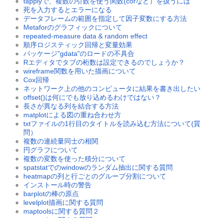
tapplyで、複数の引数を使う関数(corなど）を扱うには
死を入力するとエラーになる
データフレームの範囲を指定して因子変数にする方法
Metaforのグラフィックについて
repeated-measure data & random effect
順序ロジスティック回帰と変量効果
パッケージ"gdata"のロードの不具合
Rエディタでタブの桁数は設定できるのでしょうか？
wireframe関数を用いた描画について
Cox回帰
ネットワーク上の他のコンピュータに結果を書き出したい
offset()は何にでも放り込めるわけではない？
長さが異なる列を結合する方法
matplotによる図の重ね合わせ方
txtファイルの1行目のタイトルを読み込む方法について(質
問）
複数の連続量同士の相関
円グラフについて
複数の変数を使った積分について
spatstatでのwindowのランダム抽出に関する質問
heatmapの列と行ごとのグループ分割について
インストール時の警告
barplotの棒の原点
levelplot描画に関する質問
maptoolsに関する質問２