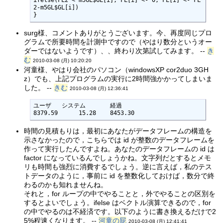
ifelse(FL2 < m5GL$GL[i], FL[i] <- 0, FL[i] <- FL
2-m5GL$GL[i])

}
surg様、コメントありがとうございます。今、再度同じプロ
グラムで所要時間を計測中ですので（やはり数分というオー
ダーではないようです）、、終わり次第試してみます。 --
き
む
2010-03-08 (月) 10:20:20
河童様、やはり会社のパソコン（windowsXP cor2duo 3GH
z）でも、上記プログラムの実行に2時間強かかってしまいま
した。 --
きむ
2010-03-08 (月) 12:36:41
ユーザ   システム       経過  

8379.59      15.28    8453.30
時間の見積もりは，最初にあなたがデータフレームの構造を
示さなかったので，こちらでは id が整数のデータフレームを
作って実行したんですよね。あなたのデータフレームの id は
factor になっているんでしょうかね。文字列だとするとメモ
リも時間も強烈に消費するでしょう。逆に言えば，私のテス
トデータのように，事前に id を整数化しておけば，数分で終
わるのかも知れませんね。
それと，for ループの中でやることと，外でやることの区別を
するとよいでしょう。ifelse はベクトル演算できるので，for
の中でやるのは不経済です。以下のように書き換えるだけで2
5%程速くなります。 --
河童の屁
2010-03-08 (月) 12:41:41