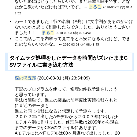
ないためにはどうしたらいいか、まだ悪戦苦闘中です。どな
たかご教示いただければ幸いです。 --
まるこ
2010-03-03 (水) 01:4
8:52
わー！できました！行の名前（A列）に文字列があるのがいけ
ないのかと思って削除したらできました。ありがとうござい
ました！！ --
まるこ
2010-03-03 (水) 02:04:41
ここで話してる内容って見てると不安になるんだけど、でき
たのならいいのかな。 --
2010-03-03 (水) 08:43:45
↑
タイムラグ処理をしたデータを時間がズレたままC
SVファイルに書き込む方法
†
森の熊五郎
(2010-03-01 (月) 23:54:09)
下記のプログラムを使って、修理の件数予測をしよう
と思っています。
手法は簡単で、過去の製品の前年度比実績推移をもと
に直近のデータも
過去と同じ推移になると想定して予測をします。
２００２年に出したAモデルから２００７年に出したF
モデルを例に作りました。修理件数は2005年から現在
までのデータがCSVのファイルにあります。
Aモデルに比べFモデルは60ヶ月遅れて出しました。20