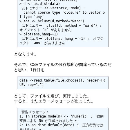
> d <- as.dist(data)

 以下にエラー as.vector(x, mode) : 

  cannot coerce type 'closure' to vector o
f type 'any'

> ans <- hclust(d,method="ward")

 以下にエラー hclust(d, method = "ward") :  
オブジェクト 'd' がありません 

> plot(ans,hang=-1)

 以下にエラー plot(ans, hang = -1) :  オブジ
ェクト 'ans' がありません 
となります。
それで、CSVファイルの保存場所が間違っているのだ
と思い、1行目を
data <-read.table(file.choose(), header=TR
UE, sep=",")
として、ファイルを選び、実行しました。
すると、またエラーメッセージが出ました。
 警告メッセージ： 

1: In storage.mode(m) <- "numeric" :  強制
変換により NA が生成されました ~

2: In as.dist.default(data) :  正方行列では
ありません ~
