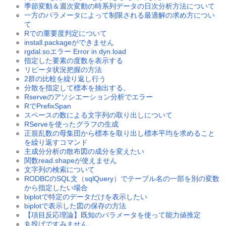
季節変動＆週次変動の時系列データの日次分析方法について
一方のパラメータによって制限される最適解の求め方につい
て
Rでの重要度判定について
install.packageができません
rgdal.soエラー Error in dyn.load
指定した要素の度数を表示する
リピータ状況把握の方法
2群の比較を繰り返し行う
分散を指定して標本を抽出する。
Rserveのアソシエーション分析でエラー
RでPrefixSpan
スペースの数による文字列の取り出しについて
RServeを使ったグラフの生成
正規乱数の母集団から標本を取り出し標本平均を求めること
を繰り返すコマンド
主成分分析の散布図の成分を変えたい
関数read.shapeが使えません
文字列の検索について
RODBCのSQL文（sqlQuery）でテーブル名の一部を別の変数
から指定したい場合
biplotで特定のデータだけを表示したい
biplotで表示した図の保存の方法
【項目反応理論】既知のパラメータを使って能力値推定
丸投げですみません。