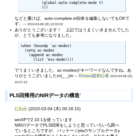
	  (global-auto-complete-mode t)

	  )))
などと書けば、auto-complete.el自体を編集しないでもOKで
す。--
2010-03-08 (月) 12:03:02
ありがとうございます！ 上記ではうまくいきませんでした
が、とても参考になりました。
(when (boundp 'ac-modes)

  (setq ac-modes

    (append ac-modes

      (list 'ess-mode))))
でうまくいきました。ac-modesがキーワードなんですね。あ
りがとうございましたm(_ _)m --
Emacs超初心者
2010-03-08 (月)
16:27:23
↑
PLS回帰用のNIRデータの構造
†
にわか
(2010-03-04 (木) 00:18:15)
winXPで2.10.1を使っています
NIRのデータでPLS回帰をしようと思っていろいろ調べ
ているところですが、パッケージplsのサンプルデータy
arnのデータ構造がよくわからないので、どなたか教え