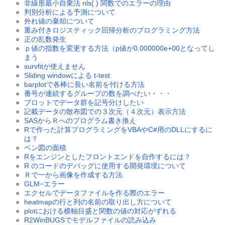
非線形最小自乗法 nls( ) 関数でのエラーの理由
判別分析による予測について
外れ値の棄却について
重み付きロジスティック回帰分析のプログラミング方法
正の乱数発生
ｐ値の指数を変更する方法（p値が0.000000e+00となってし
まう
survfitが使えません
Sliding windowによる t-test
barplotで各棒に長い名前を付ける方法
番号が連続するグループの数を調べたい・・・
プロットでデータ群を記号分けしたい
記載データの散布図での３次元（４次元）表示方法
SASからＲへのプログラム書き換え
Rで作った計算プログラミングをVBAやC#用のDLLにするに
は？
ベン図の面積
Rをエンジンとしたフロントエンドを自作するには？
R のコードのデバッグに使用する開発環境について
Ｒで一から画像を作成する方法
GLM−エラー
エクセルでデータファイルを作る際のエラー
heatmapの行と列の名前の取り出し方について
plotにおける横軸目盛と関数の値の対応がずれる
R2WinBUGSでモデルファイルの読み込み