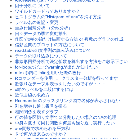
因子分析について
ワイルドカードってありますか？
ヒストグラムの"Histgram of ○○○"を消す方法
ラベル名の追記・変更
重み付回帰分析 （分散分析）
日々データの季節変動抽出
作図でx軸の線だけ描画する方法 or 複数のグラフの作成
信頼区間のプロットの方法について
read.tableの文字列の読み込みについて
データの取り込みについて
非線形回帰分析で決定係数を算出する方法をご教示下さい．
for-loopのどこでwarningが出たか知りたい
mtext()内にitalicを用いた際の改行
Rコマンダーを使用し、クラスター分析を行ってます
欲張りなテーブル表示をしたいのですが・・・
x軸のラベルを二段にするには
近似曲線の求め方
Rcomanderのクラスタリング図で名称が表示されない
列を増やし通し番号を振る
相関関係を表すグラフ
行の値を区切り文字で２分割したい場合のNAの処理
中身を変えて同じ関数を何度も繰り返し実行したい
aov関数で求められる平方和
Ｒで何が出来るのですか？