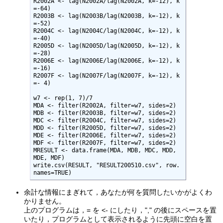
R2002A <- lag(N2002A/lag(N2002A, k=-12), k
=-64)

R2003B <- lag(N2003B/lag(N2003B, k=-12), k
=-52)

R2004C <- lag(N2004C/lag(N2004C, k=-12), k
=-40)

R2005D <- lag(N2005D/lag(N2005D, k=-12), k
=-28)

R2006E <- lag(N2006E/lag(N2006E, k=-12), k
=-16)

R2007F <- lag(N2007F/lag(N2007F, k=-12), k
=- 4)

w7 <- rep(1, 7)/7

MDA <- filter(R2002A, filter=w7, sides=2)

MDB <- filter(R2003B, filter=w7, sides=2)

MDC <- filter(R2004C, filter=w7, sides=2)

MDD <- filter(R2005D, filter=w7, sides=2)

MDE <- filter(R2006E, filter=w7, sides=2)

MDF <- filter(R2007F, filter=w7, sides=2)

MRESULT <- data.frame(MDA, MDB, MDC, MDD, 
MDE, MDF)

write.csv(RESULT, "RESULT200510.csv", row.
names=TRUE)
余計な情報にまぎれて，あなたが何を質問したいかがよくわ
かりません。
上のプログラムは，= を <- にしたり，"," の後にスペースを置
いたり，プログラムとして表示されるように先頭に空白を置