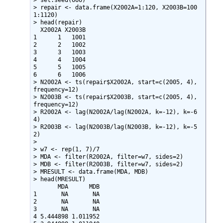
> set.seed(666)

> repair <- data.frame(X2002A=1:120, X2003B=100
1:1120)

> head(repair)

  X2002A X2003B

1      1   1001

2      2   1002

3      3   1003

4      4   1004

5      5   1005

6      6   1006

> N2002A <- ts(repair$X2002A, start=c(2005, 4), 
frequency=12)

> N2003B <- ts(repair$X2003B, start=c(2005, 4), 
frequency=12)

> R2002A <- lag(N2002A/lag(N2002A, k=-12), k=-6
4)

> R2003B <- lag(N2003B/lag(N2003B, k=-12), k=-5
2)

> 

> w7 <- rep(1, 7)/7

> MDA <- filter(R2002A, filter=w7, sides=2)

> MDB <- filter(R2003B, filter=w7, sides=2)

> MRESULT <- data.frame(MDA, MDB)

> head(MRESULT)

       MDA      MDB

1       NA       NA

2       NA       NA

3       NA       NA

4 5.444898 1.011952
