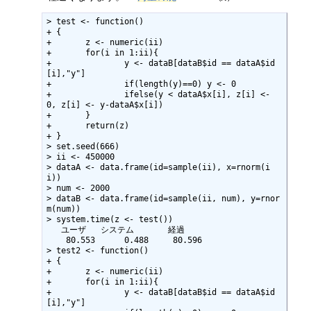
> test <- function()

+ {

+ 	z <- numeric(ii)

+ 	for(i in 1:ii){

+ 		y <- dataB[dataB$id == dataA$id
[i],"y"]

+ 		if(length(y)==0) y <- 0

+ 		ifelse(y < dataA$x[i], z[i] <- 
0, z[i] <- y-dataA$x[i])

+ 	}

+ 	return(z)

+ }

> set.seed(666)

> ii <- 450000

> dataA <- data.frame(id=sample(ii), x=rnorm(i
i))

> num <- 2000

> dataB <- data.frame(id=sample(ii, num), y=rnor
m(num))

> system.time(z <- test())

   ユーザ   システム       経過  

    80.553      0.488     80.596 

> test2 <- function()

+ {

+ 	z <- numeric(ii)

+ 	for(i in 1:ii){

+ 		y <- dataB[dataB$id == dataA$id
[i],"y"]
