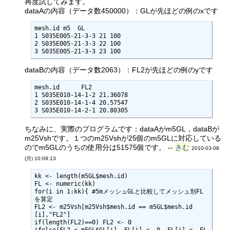
再度試してみます。
dataAの内容（データ数450000）：GLが先ほどの例のxです
mesh.id m5  GL

1 S035E005-21-3-3 21 100

2 S035E005-21-3-3 22 100

3 S035E005-21-3-3 23 100
dataBの内容（データ数2063）：FL2が先ほどの例のyです
mesh.id      FL2

1 S035E010-14-1-2 21.36078

2 S035E010-14-1-4 20.57547

3 S035E010-14-2-1 20.80305
ちなみに、実際のプログラムです：dataAがm5GL，dataBが
m25Vshです。１つのm25Vshが25個のm5GLに対応している
のでm5GLのうちの使用分は51575個です。 --
きむ
2010-03-08
(月) 10:09:13
kk <- length(m5GL$mesh.id)

FL <- numeric(kk)

for(i in 1:kk){ #5mメッシュGLと比較してメッシュ別FL
を算定

FL2 <- m25Vsh[m25Vsh$mesh.id == m5GL$mesh.id
[i],"FL2"]

if(length(FL2)==0) FL2 <- 0
