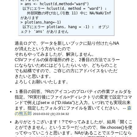
> ans <- hclust(d,method="ward")

 以下にエラー hclust(d, method = "ward") : 

   外部関数の呼び出し(引数 11) 中に NA/NaN/Inf 
があります 

> plot(ans,hang=-1)

 以下にエラー plot(ans, hang = -1) :  オブジ
ェクト 'ans' がありません 
過去ログで、データを新しいブックに貼り付けたらNA
が消えたという方がいたので
それもやってみましたが、解決しません。
CSVファイルの保存場所の件と、2番目の方法でエラー
にならないためにはどうしたらいいか、どちらのこと
でも結構ですので、ご存じの方にアドバイスをいただ
きたいと思います。
よろしくお願いいたします。
１番目の回答。?Rのアイコンのプロパティの作業フォルダを
指定。?R実行後にファイル>ディレクトリの変更で設定?コマ
ンドで例えばsetｗｄ("D:/data")と入力。いづれでも実現出来
ます。指定したフォルダにファイルを置いてください。 --
森
の熊五郎
2010-03-02 (火) 23:34:32
ありがとうございます！?でやってみましたが、結局「開くこ
とができません」というエラーだったので、file.choose()を使
ってやっていこうと思います。NAがあることでエラーになら