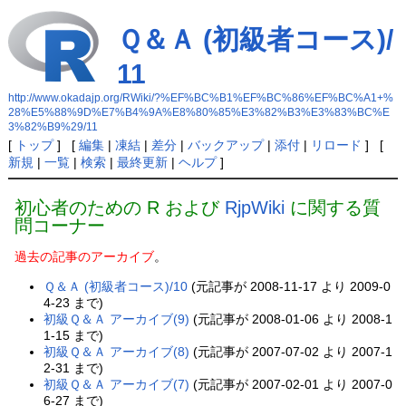
Ｑ＆Ａ (初級者コース)/
11
http://www.okadajp.org/RWiki/?%EF%BC%B1%EF%BC%86%EF%BC%A1+%
28%E5%88%9D%E7%B4%9A%E8%80%85%E3%82%B3%E3%83%BC%E
3%82%B9%29/11
[
トップ
] [
編集
|
凍結
|
差分
|
バックアップ
|
添付
|
リロード
] [
新規
|
一覧
|
検索
|
最終更新
|
ヘルプ
]
初心者のための R および
RjpWiki
に関する質
問コーナー
過去の記事のアーカイブ
。
Ｑ＆Ａ (初級者コース)/10
(元記事が 2008-11-17 より 2009-0
4-23 まで)
初級Ｑ＆Ａ アーカイブ(9)
(元記事が 2008-01-06 より 2008-1
1-15 まで)
初級Ｑ＆Ａ アーカイブ(8)
(元記事が 2007-07-02 より 2007-1
2-31 まで)
初級Ｑ＆Ａ アーカイブ(7)
(元記事が 2007-02-01 より 2007-0
6-27 まで)