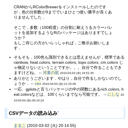
CRANからRColorBrewerをインストールしたのです
が，色の分割数が9まででいまひとつ使い勝手が良くあ
りませんでした．
そこで，多数（100程度）の分割に耐えうるカラーパレ
ットを追加するようなRのパッケージはありますでしょ
うか？
もしご存じの方がいらっしゃれば，ご教示お願いしま
す．
そもそも，100色も識別できるとは思えませんが，標準である
rainbow, heat.colors, terrain.colors, topo.colors, cm.colors じ
ゃ物足りないということですか。。。自分で作ることもでき
ますけどね。 --
河童の屁
2010-03-03 (水) 19:51:35
ありがとうございます．やはり，自分で作るしかないのでし
ょうか． --
cex
2010-03-03 (水) 21:25:09
一応、gplotsと言うパッケージの中の関数にあるrich.colors, h
eat.colorsなどは、100くらいまでなら可能です。 --
にしな
20
10-03-04 (木) 00:10:24
↑
CSVデータの読み込み
†
まるこ
(2010-03-02 (火) 20:14:55)