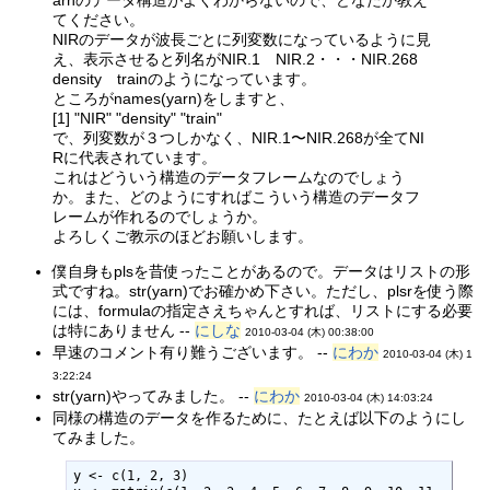
てください。
NIRのデータが波長ごとに列変数になっているように見
え、表示させると列名がNIR.1 NIR.2・・・NIR.268
density trainのようになっています。
ところがnames(yarn)をしますと、
[1] "NIR" "density" "train"
で、列変数が３つしかなく、NIR.1〜NIR.268が全てNI
Rに代表されています。
これはどういう構造のデータフレームなのでしょう
か。また、どのようにすればこういう構造のデータフ
レームが作れるのでしょうか。
よろしくご教示のほどお願いします。
僕自身もplsを昔使ったことがあるので。データはリストの形
式ですね。str(yarn)でお確かめ下さい。ただし、plsrを使う際
には、formulaの指定さえちゃんとすれば、リストにする必要
は特にありません --
にしな
2010-03-04 (木) 00:38:00
早速のコメント有り難うございます。 --
にわか
2010-03-04 (木) 1
3:22:24
str(yarn)やってみました。 --
にわか
2010-03-04 (木) 14:03:24
同様の構造のデータを作るために、たとえば以下のようにし
てみました。
y <- c(1, 2, 3)
