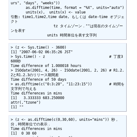
urs", "days", "weeks"))

       as.difftime(time, format = "%X", units="auto")

       units(x),  units(x) <- value

引数: time1,time2,time date, もしくは date-time オブジェ
クト

                    tz タイムゾーン．""は現在のタイムゾー
ンを表す

                 units 時間単位を表す文字列        
> (z <- Sys.time() - 3600)

[1] "2007-06-02 06:35:26 JST"

> Sys.time() - z                              # 丁度3
600秒

Time difference of 1.000018 hours

> ISOdate(2001, 4, 26) - ISOdate(2001, 2, 26) # R1.2.
2とR1.2.3のリリース期間差

Time difference of 59 days

> as.difftime(c("0:3:20", "11:23:15"))        # 時間を
文字列で与える

Time differences in mins

[1]   3.333333 683.250000

attr(,"tzone")

[1] ""
> (z <- as.difftime(c(0,30,60), units="mins")) 秒，
分，時間単位での表示．

Time differences in mins

[1]  0 30 60
