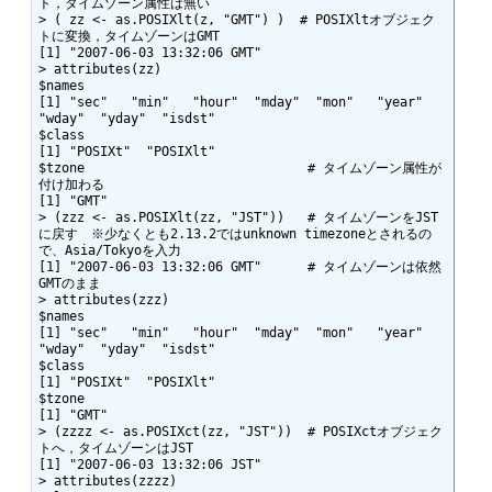
ト，タイムゾーン属性は無い

> ( zz <- as.POSIXlt(z, "GMT") )  # POSIXltオブジェク
トに変換，タイムゾーンはGMT

[1] "2007-06-03 13:32:06 GMT"

> attributes(zz)

$names

[1] "sec"   "min"   "hour"  "mday"  "mon"   "year"  
"wday"  "yday"  "isdst"

$class

[1] "POSIXt"  "POSIXlt"

$tzone                             # タイムゾーン属性が
付け加わる

[1] "GMT"

> (zzz <- as.POSIXlt(zz, "JST"))   # タイムゾーンをJST
に戻す　※少なくとも2.13.2ではunknown timezoneとされるの
で、Asia/Tokyoを入力

[1] "2007-06-03 13:32:06 GMT"      # タイムゾーンは依然
GMTのまま

> attributes(zzz)

$names

[1] "sec"   "min"   "hour"  "mday"  "mon"   "year"  
"wday"  "yday"  "isdst"

$class

[1] "POSIXt"  "POSIXlt"

$tzone

[1] "GMT"

> (zzzz <- as.POSIXct(zz, "JST"))  # POSIXctオブジェク
トへ，タイムゾーンはJST

[1] "2007-06-03 13:32:06 JST"

> attributes(zzzz)
