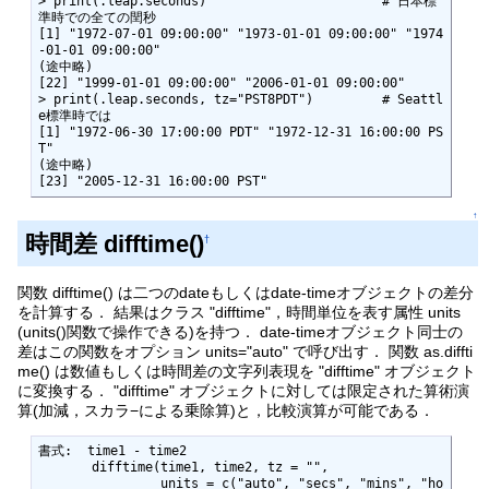
> print(.leap.seconds)                       # 日本標
準時での全ての閏秒

[1] "1972-07-01 09:00:00" "1973-01-01 09:00:00" "1974
-01-01 09:00:00"

(途中略)

[22] "1999-01-01 09:00:00" "2006-01-01 09:00:00"

> print(.leap.seconds, tz="PST8PDT")         # Seattl
e標準時では

[1] "1972-06-30 17:00:00 PDT" "1972-12-31 16:00:00 PS
T"

(途中略)

[23] "2005-12-31 16:00:00 PST"
↑
時間差 difftime()
†
関数 difftime() は二つのdateもしくはdate-timeオブジェクトの差分
を計算する． 結果はクラス "difftime"，時間単位を表す属性 units
(units()関数で操作できる)を持つ． date-timeオブジェクト同士の
差はこの関数をオプション units="auto" で呼び出す． 関数 as.diffti
me() は数値もしくは時間差の文字列表現を "difftime" オブジェクト
に変換する． "difftime" オブジェクトに対しては限定された算術演
算(加減，スカラ−による乗除算)と，比較演算が可能である．
書式:  time1 - time2

       difftime(time1, time2, tz = "",

                units = c("auto", "secs", "mins", "ho