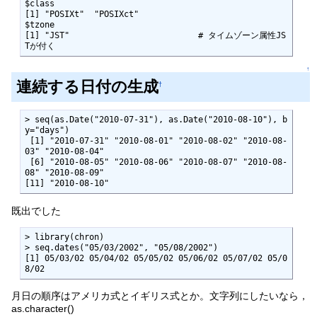
$class

[1] "POSIXt"  "POSIXct"

$tzone

[1] "JST"                          # タイムゾーン属性JS
Tが付く
↑
連続する日付の生成
†
> seq(as.Date("2010-07-31"), as.Date("2010-08-10"), b
y="days")

 [1] "2010-07-31" "2010-08-01" "2010-08-02" "2010-08-
03" "2010-08-04"

 [6] "2010-08-05" "2010-08-06" "2010-08-07" "2010-08-
08" "2010-08-09"

[11] "2010-08-10"
既出でした
> library(chron)

> seq.dates("05/03/2002", "05/08/2002")

[1] 05/03/02 05/04/02 05/05/02 05/06/02 05/07/02 05/0
8/02
月日の順序はアメリカ式とイギリス式とか。文字列にしたいなら，
as.character()