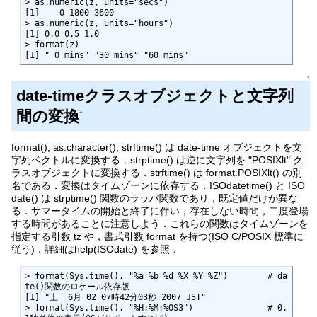
> as.numeric(z, units="secs")

[1]    0 1800 3600

> as.numeric(z, units="hours")

[1] 0.0 0.5 1.0

> format(z)

[1] " 0 mins" "30 mins" "60 mins"
↑
date-timeクラスオブジェクトと文字列
間の変換
†
format(), as.character(), strftime() は date-time オブジェクトを文
字列ベクトルに変換する．strptime() は逆に文字列を "POSIXlt" ク
ラスオブジェクトに変換する．strftime() は format.POSIXlt() の別
名である．変換はタイムゾーンに依存する．ISOdatetime() と ISO
date() は strptime() 関数のラッパ関数であり，既定値だけが異な
る．サマータイムの開始と終了に伴い，存在しない時間，二度登場
する時間があることに注意しよう．これらの関数はタイムゾーンを
指定する引数 tz や，書式引数 format を持つ(ISO C/POSIX 標準に
従う)．詳細はhelp(ISOdate) を参照．
> format(Sys.time(), "%a %b %d %X %Y %Z")        # da
te()関数のロケール依存版

[1] "土  6月 02 07時42分03秒 2007 JST"

> format(Sys.time(), "%H:%M:%OS3")               # 0.