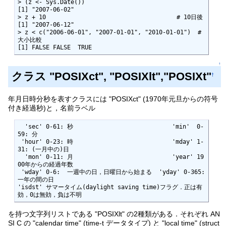
> (z <- Sys.Date())

[1] "2007-06-02"

> z + 10                                     # 10日後

[1] "2007-06-12"

> z < c("2006-06-01", "2007-01-01", "2010-01-01")  # 
大小比較

[1] FALSE FALSE  TRUE
↑
クラス "POSIXct", "POSIXlt","POSIXt"
†
年月日時分秒を表すクラスには "POSIXct" (1970年元旦からの符号
付き経過秒)と，名前ラベル
  'sec' 0-61: 秒                            'min'  0-
59: 分

 'hour' 0-23: 時                            'mday' 1-
31: (一月中の)日

  'mon' 0-11: 月                            'year' 19
00年からの経過年数

 'wday' 0-6:  一週中の日，日曜日から始まる  'yday' 0-365: 
一年の間の日

'isdst' サマータイム(daylight saving time)フラグ．正は有
効，0は無効，負は不明
を持つ文字列リストである "POSIXlt" の2種類がある．それぞれ AN
SI C の "calendar time" (time-t データタイプ) と "local time" (struct