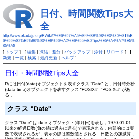
日付、時間関数Tips大
全
http://www.okadajp.org/RWiki/?%E6%97%A5%E4%BB%98%E3%80%81%E
6%99%82%E9%96%93%E9%96%A2%E6%95%B0Tips%E5%A4%A7%E5%
85%A8
[
トップ
] [
編集
|
凍結
|
差分
|
バックアップ
|
添付
|
リロード
] [
新規
|
一覧
|
検索
|
最終更新
|
ヘルプ
]
日付・時間関数Tips大全
Rには日付(date)オブジェクトを表すクラス "Date" と，日付時分秒
(date-time)オブジェクトを表すクラス "POSIXlt", "POSIXct" があ
る．
クラス "Date"
†
クラス "Date" は date オブジェクト(年月日)を表し，1970-01-01
以来の経過日数(負の値は過去に遡る)で表現される．内部的には実
数で表現されるが，表示の際は整数値とされる．日数との加減算，