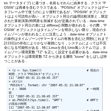
tm データタイプ) に基づき，名前もそれらに由来する．クラス "P
OSIXt" は両者を含むクラスである．"POSIXct" オブジェクトはデー
タフレーム中で使うのにより便利であるが，"POSIXlt" オブジェク
トはより可読性が高い．オブジェクト同士の論理比較演算と，限定
された算術演算(時間差を加減する)が定義されている．data-time
オブジェクト同士の差には difftime() 関数が使われる．その際，"P
OSIXlt" オブジェクトはタイムゾーンを明示しない限り，現在のタ
イムゾーンが使われることに注意しよう．date-time オブジェクト
の操作はタイムゾーン(サマータイムの有無を含む)と閏秒(これまで
計23日)の存在によりかなり複雑になり，システムによっては不完
全になる可能性がある．特にLinuxを含むUnix風システムでは，タ
イムゾーン環境変数 "TZ" を正しく設定する必要がある．date-time
オブジェクトは環境変数 TZ から決まる属性 "tzone" をしばしば持
つことがある．
> (z <- Sys.time())                          # 現在の
時間，クラス"POSIXct"オブジェクト

[1] "2007-05-31 21:30:45 JST"

> str(z)

'POSIXct', format: chr "2007-05-31 21:38:07"

> z - 3600                                   # 一時間
前

[1] "2007-05-31 21:30:45 JST"

> as.POSIXlt(Sys.time(), "GMT")              # GMTで
の現在の時間

[1] "2007-05-31 12:38:07 GMT"
