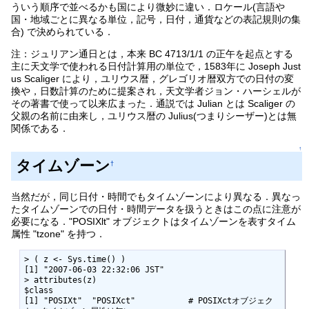
ういう順序で並べるかも国により微妙に違い．ロケール(言語や
国・地域ごとに異なる単位，記号，日付，通貨などの表記規則の集
合) で決められている．
注：ジュリアン通日とは，本来 BC 4713/1/1 の正午を起点とする
主に天文学で使われる日付計算用の単位で，1583年に Joseph Just
us Scaliger により，ユリウス暦，グレゴリオ暦双方での日付の変
換や，日数計算のために提案され，天文学者ジョン・ハーシェルが
その著書で使って以来広まった．通説では Julian とは Scaliger の
父親の名前に由来し，ユリウス暦の Julius(つまりシーザー)とは無
関係である．
↑
タイムゾーン
†
当然だが，同じ日付・時間でもタイムゾーンにより異なる．異なっ
たタイムゾーンでの日付・時間データを扱うときはこの点に注意が
必要になる．"POSIXlt" オブジェクトはタイムゾーンを表すタイム
属性 "tzone" を持つ．
> ( z <- Sys.time() )

[1] "2007-06-03 22:32:06 JST"

> attributes(z)

$class

[1] "POSIXt"  "POSIXct"           # POSIXctオブジェク