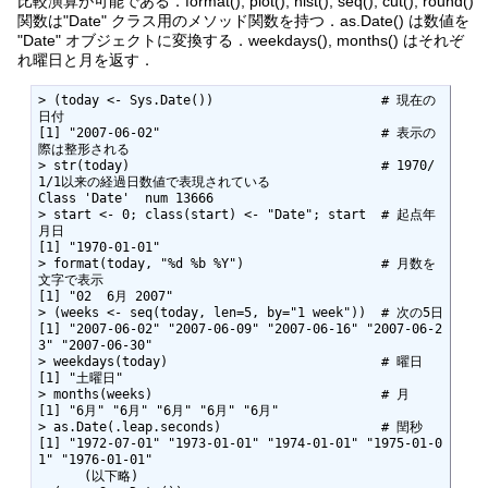
比較演算が可能である．format(), plot(), hist(), seq(), cut(), round()
関数は"Date" クラス用のメソッド関数を持つ．as.Date() は数値を
"Date" オブジェクトに変換する．weekdays(), months() はそれぞ
れ曜日と月を返す．
> (today <- Sys.Date())                      # 現在の
日付

[1] "2007-06-02"                             # 表示の
際は整形される

> str(today)                                 # 1970/
1/1以来の経過日数値で表現されている

Class 'Date'  num 13666

> start <- 0; class(start) <- "Date"; start  # 起点年
月日

[1] "1970-01-01"

> format(today, "%d %b %Y")                  # 月数を
文字で表示

[1] "02  6月 2007"

> (weeks <- seq(today, len=5, by="1 week"))  # 次の5日

[1] "2007-06-02" "2007-06-09" "2007-06-16" "2007-06-2
3" "2007-06-30"

> weekdays(today)                            # 曜日

[1] "土曜日"

> months(weeks)                              # 月 

[1] "6月" "6月" "6月" "6月" "6月"

> as.Date(.leap.seconds)                     # 閏秒

[1] "1972-07-01" "1973-01-01" "1974-01-01" "1975-01-0
1" "1976-01-01"

      (以下略)
