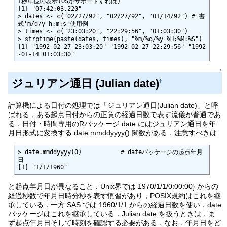
1秒単位の表示(OSがサポートすれば)

[1] "07:42:03.220"

> dates <- c("02/27/92", "02/27/92", "01/14/92") # 書
式'm/d/y h:m:s'使用例     

> times <- c("23:03:20", "22:29:56", "01:03:30")

> strptime(paste(dates, times), "%m/%d/%y %H:%M:%S")

[1] "1992-02-27 23:03:20" "1992-02-27 22:29:56" "1992
-01-14 01:03:30"
↑
ジュリアン通日 (Julian date)
†
計算機による日付の処理では「ジュリアン通日(Julian date)」と呼
ばれる，ある起点日付からの正負の経過日数で表す流儀が普通であ
る．日付・時間専用のRパッケージ date にはジュリアン通日を年
月日形式に変換する date.mmddyyyy() 関数がある．注意すべきは
> date.mmddyyyy(0)           # dateパッケージの起点年月
日

[1] "1/1/1960"
と起点年月日が異なること．Unix界では 1970/1/1/0:00:00} からの
経過秒数で年月日時分秒を表す慣習があり，POSIX規約はこれを継
承している．一方 SAS では 1960/1/1 からの経過日数を使い，date
パッケージはこれを継承している．Julian date を扱うときは，ま
ず起点年月日そして時刻を確認する必要がある．なお，年月日をど