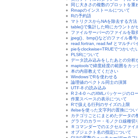
同じ大きさの複数のプロットを重
Rmapのインストールについて
Rの予約語
マトリクスからNAを除去する方法
table()で集計した時にカウント
ファイルサーバーのファイルを取
jpeg()、bmp()などのファイル
read.fortran, read.fwf とマルチ
pieをclockwise=TRUEでつかいた
PLSRについて
データ読み込みをしたあとの分析
maptoolsで緯度経度の範囲を
本の内容教えてください
WindowsでRを使わせる
論理値のベクトル同士の演算
UTF-8 の読み込み
R 2-4-0 へのXMLパッケージのロ
作業スペースの表示について
Rで扱える行列のサイズの上限
ifelseを使った文字列の置換につい
カテゴリごとにまとめたデータの
グラフのカラー・モノクロ線種切
Ｒコマンダーでのエクセルファイ
オブジェクト名の指定について
GUIの変数ウォッチャー/データフ