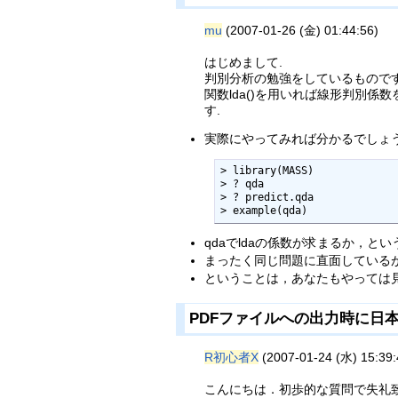
mu
(2007-01-26 (金) 01:44:56)
はじめまして.
判別分析の勉強をしているものです
関数lda()を用いれば線形判別係
す.
実際にやってみれば分かるでしょう。
> library(MASS)

> ? qda

> ? predict.qda

> example(qda)
qdaでldaの係数が求まるか，と
まったく同じ問題に直面しているが
ということは，あなたもやっては見
PDFファイルへの出力時に日
R初心者X
(2007-01-24 (水) 15:39:
こんにちは．初歩的な質問で失礼