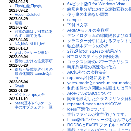
2024-02-15
64ビット版R for Windows Vista
Tips/山椒Tips集
線形判別分析における定数変数の
2023-09-12
使う事の出来ない関数
RecentDeleted
2023-08-29
sample
晴猫
下付け文字
2023-07-27
ARIMAモデルの定数項
河童の屁は，河童にあ
デンドログラムの線間隔および線
らず，屁である。
2023-04-06
クラスター分析におけるフォント
NA,NaN,NULL,Inf
独立標本データの分析
2023-01-13
2行2列のchisq.testの結果が？
grid パッケージ事始
Rでロジスティック回帰分析
2022-09-04
投稿における注意事項
コックス回帰のパワーアナリシス
2022-05-29
時系列処理の高速化の仕方
線形不等式制約付きの
AIC以外での次数決定
最適化関数 constrOpti
rep.aovは何処にある？
m
2022-05-04
yatex-modeとnoweb-minor-mo
Rweb
制約条件つき関数の描画または同
2022-01-29
ARモデルのAICについて
ベクトルTips大全
閾値を設定したクラスタリング解
2021-11-10
base(基本)パッケージ
repeated-measures ANCOVA
中のオブジェクト一覧
loess平滑化について
実行ファイルが文字化け？です。
Linux版Rにパッケージをなんで
RODBCとEXCELファイル・AC
実行ファイルのダウンロードにつ