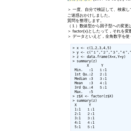
＞ 一度、自分で検証して、検索し
ご迷惑おかけしました。
質問を整理します。
（１）数値型から因子型への変更
＞ factor(x)としたって，それを
＞ データといえど，全角数字を使うの
> x <- c(1,2,3,4,5)

> y <- c("１","２","３","４","
> z <- data.frame(X=x,Y=y)

> summary(z)

       X      Y    

 Min.   :1   １:1  

 1st Qu.:2   ２:1  

 Median :3   ３:1  

 Mean   :3   ４:1  

 3rd Qu.:4   ５:1  

 Max.   :5         

> z$X <- factor(z$X)

> summary(z)

 X      Y    

 1:1   １:1  

 2:1   ２:1  

 3:1   ３:1  

 4:1   ４:1  

 5:1   ５:1  