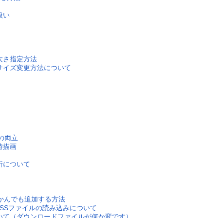
扱い
太さ指定方法
サイズ変更方法について
deの両立
時描画
析について
もかんでも追加する方法
CESSファイルの読み込みについて
いて（ダウンロードファイルが何か変です）