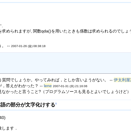
.
数を求められますが, 関数qda()を用いたときも係数は求められるので
 --
2007-01-26 (金) 08:38:18
いう質問でしょうか。やってみれば，としか言いようがない。 --
伊太利屋
，答えがわかった？ --
lene
2007-01-31 (水) 21:16:06
なかったと言うこと?（プログラムソースも見るとよいでしょうけど） 
本語の部分が文字化けする
†
40)
致します．