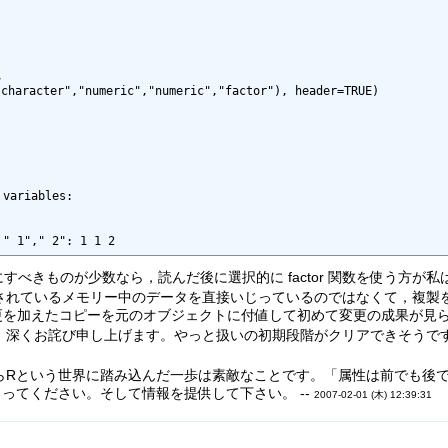


variables:

 " 1"," 2": 1 1 2
 にすべきものが少数なら，読んだ後に選択的に factor 関数を使う方が私は
れているメモリー中のデータを直接いじっているのではなくて，複製をいじっ
更を加えたコピーを元のオブジェクトに付値して初めて変更の成果が見られ
，深くお詫び申し上げます。やっと扱いの初期段階がクリアできそうです
らRという世界に踏み込んだ一歩は素敵なことです。「属性は前でも後
ってください。そして情報を提供して下さい。 --
2007-02-01 (木) 12:39:31