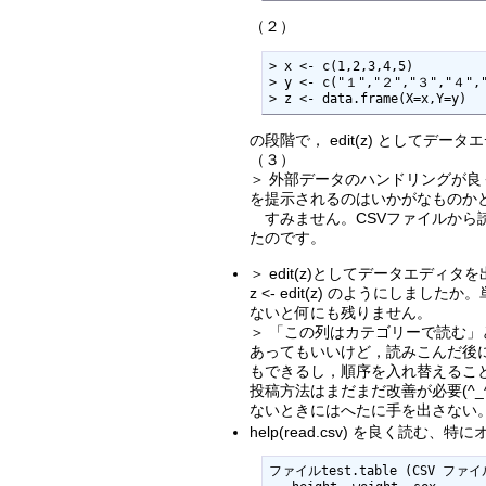
（２）
> x <- c(1,2,3,4,5)

> y <- c("１","２","３","４","
> z <- data.frame(X=x,Y=y)
の段階で， edit(z) としてデー
（３）
＞ 外部データのハンドリングが
を提示されるのはいかがなものか
すみません。CSVファイルから
たのです。
＞ edit(z)としてデータエディタ
z <- edit(z) のようにし
ないと何にも残りません。
＞ 「この列はカテゴリーで読む
あってもいいけど，読みこんだ後に，「こ
もできるし，順序を入れ替えるこ
投稿方法はまだまだ改善が必要(^
ないときにはへたに手を出さない。 
help(read.csv) を良く読む
ファイルtest.table (CSV フ