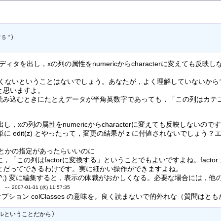
５")

タエディタを出し，xの列の属性をnumericからcharacterに変えて
良くないということはないでしょう。あなたが，よく理解していないから
と思いますよ。
読み込むときにたとえデータが半角英数字であっても，「この列はカテ
を出し，xの列の属性をnumericからcharacterに変えても反映しないので
ましたか。単に edit(z) とやったって，変更の結果が z に付値されない
」とかの指定があったらいいのに
の列はfactorに変換する」ということでもよいですよね。factor だったら
とだってできるわけです。実に細かい操作ができますよね。
_^;) 変に編集すると，表示の体裁がおかしくなる。必要な場合には，
--
2007-01-31 (水) 11:57:35
、特にオプション colClasses の意味を。良く読まないで的外れな（質問はと
ァイルということだから)
