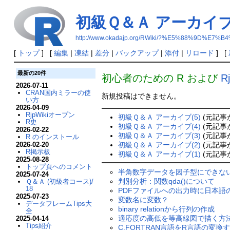
初級Ｑ＆Ａ アーカイブ(
http://www.okadajp.org/RWiki/?%E5%88%9
[
トップ
] [
編集
|
凍結
|
差分
|
バックアップ
|
添付
|
リロード
] [
最新の20件
初心者のための R および
R
2026-07-11
CRAN国内ミラーの使
新規投稿はできません。
い方
2026-04-09
RjpWikiオープン
初級Ｑ＆Ａ アーカイブ(5)
(元記事が 
R史
初級Ｑ＆Ａ アーカイブ(4)
(元記事が 
2026-02-22
初級Ｑ＆Ａ アーカイブ(3)
(元記事が 
R のインストール
2026-02-20
初級Ｑ＆Ａ アーカイブ(2)
(元記事が 
R掲示板
初級Ｑ＆Ａ アーカイブ(1)
(元記事が 
2025-08-28
トップ頁へのコメント
半角数字データを因子型にできな
2025-07-24
判別分析：関数qda()について
Ｑ＆Ａ (初級者コース)/
18
PDFファイルへの出力時に日本語
2025-07-23
変数名に変数？
データフレームTips大
binary relationから行列の作成
全
適応度の高低を等高線図で描く方
2025-04-14
Tips紹介
C.FORTRAN言語をR言語の変換