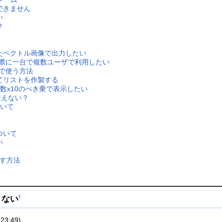
できません
い
？
たベクトル画像で出力したい
用する際に一台で複数ユーザで利用したい
)で使う方法
てリストを作製する
数x10のべき乗で表示したい
は使えない？
ついて
ついて
い
り出す方法
きない
†
23:49)