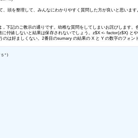
て、頭を整理して、みんなにわかりやすく質問した方が良いと思いますよ
は，下記のご教示の通りです。幼稚な質問をしてしまいお詫びします。
変数に付値しないと結果は保存されないでしょう。z$X <- factor(z$X)
は好ましくない。2番目のsumary の結果の X と Y の数字のフォン
５")
