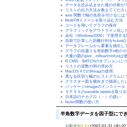
データを読み込ませた後の分析が
リストの出力方法を教えてくださ
axis 関数で軸の名前を付けるには
MultiTiffイメージを取り込む方法
コードを用いてグラフの保存
グラフィックをアウトライン化し
会社（Windows2000）で使
自前で計算した距離行列をhclust(
データフレームから要素を抽出し
グラフの目盛りを有効数字n桁の小
大量の図のplot、mflowやmfcol
R CMD BATCHのオプションに
リストの逆数の和の求め方
MacOS XでのRmapの使用
異なる区切り幅のヒストグラムに
クラスター図を横向きで描画した
パッケージrimageのインストール
ＳＰＳＳのvariable labelsを取
日本語のナカグロ（・）の扱い
factor関数の使い方
半角数字データを因子型にで
お恥ずかしい
(2007-01-31 (水) 02: