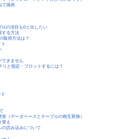
ねて描画
がゼロの項目も0と出したい
得する方法
番号の取得方法は？
バイト
い
ができません
カッチリと指定・プロットするには？
ード
て
整形（データベースとテーブルの相互変換）
り替え
ルの読み込みについて
レーム