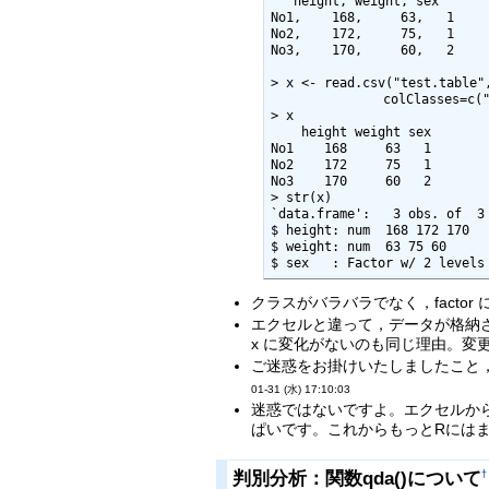
   height, weight, sex

No1,    168,     63,   1

No2,    172,     75,   1

No3,    170,     60,   2

> x <- read.csv("test.table",
 　　　　　　　　colClasses=c("character","numeric","numeric","factor"), header=TRUE)

> x

    height weight sex

No1    168     63   1

No2    172     75   1

No3    170     60   2

> str(x)

`data.frame':   3 obs. of  3 
$ height: num  168 172 170

$ weight: num  63 75 60

$ sex   : Factor w/ 2 levels
クラスがバラバラでなく，factor
エクセルと違って，データが格納さ
x に変化がないのも同じ理由。変
ご迷惑をお掛けいたしましたこと
01-31 (水) 17:10:03
迷惑ではないですよ。エクセルか
ぱいです。これからもっとRにはま
判別分析：関数qda()について
†