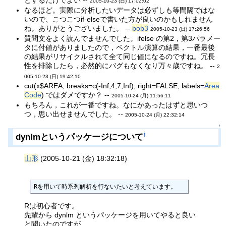
2005-10-23 (日) 17:02:02
なるほど。実際に分析したいデータは必ずしも等間隔ではな
いので、こつこつif-elseで書いた方が良いのかもしれません
ね。ありがとうございました。 --
bob3
2005-10-23 (日) 17:26:56
質問文をよく読んでませんでした。ifelse の第2，第3パラメー
タに付値がありましたので，ベクトル演算の結果，一番最後
の結果がリサイクルされて全て同じ値になるのですね。冗長
性を排除したら，必然的にバグもなくなり万々歳ですね。 --
2
005-10-23 (日) 19:42:10
cut(x$AREA, breaks=c(-Inf,4,7,Inf), right=FALSE, labels=
Area
Code
) ではダメですか？ --
2005-10-24 (月) 11:56:11
もちろん，これが一番ですね。なにかあったはずと思いつ
つ，思い出せませんでした。 --
2005-10-24 (月) 22:32:14
↑
dynlmというパッケージについて
†
山形
(2005-10-21 (金) 18:32:18)
Rを用いて時系列解析を行ないたいと考えています。
Rは初心者です。
先輩から dynlm というパッケージを用いてやると良い
と聞いたのですが、