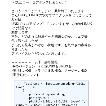
”バスエラー - コアダンプしました。”
というエラーが出てしまい、異常終了いたします。
またUNIXとLINUXの双方でプログラムをじっこうして
みた所、
UNIXではコアダンプしてしまいますが、なぜかLINUX
では問題なく
動作します。
本件、どのように解決すべき問題なのか、ウェブ等
色々調べましたが
まったく見当がつかない状態です。お気づきの点等あ
りましたら
アドバイスいただければと思います。
＝＝＝＝＝＝ 以下 詳細情報
･Rのバージョン 2.0.1(UNIXもLINUXも)
･実行したOS ソラリス８(UNIX)、スージーLINUX
･実行したコマンド
     TestChars <- function(encoding="ISOLa
tin1", ...)

    {

        pdf(encoding=encoding, ...)

        par(pty="s")

        plot(c(-1,16), c(-1,16), type="n", 
xlab="", ylab="", xaxs="i", yaxs="i")
