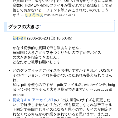
た質問で申し訳ないのですが、UNIXでRを使うときには環境
変数R_HOMEをRのlibファイルが置かれている場所として定
義しておかないと、フォント等よみこまれないのでしょう
か？ --
ちょろべぇ
2005-10-28 (金) 16:42:19
↑
グラフの大きさ
†
初心者K
(2005-10-23 (日) 18:50:45)
かなり初歩的な質問で申し訳ありません．
毎回同じ大きさグラフをつくりたいのですがデバイス
の大きさを指定できません．
どなたかご教示お願いします．
どのグラフィックデバイスをお使いですか？それと，OS名と
そのバージョン。それを書かないとだあれも答えられません
ね。
私は pdf を使うのですが，pdf(ファイル名, width=インチ, heig
ht=インチ) でちゃんと大きさ指定できますが。--
2005-10-23 (日)
19:27:30
初級Ｑ＆Ａ アーカイブ(1)
の「出力画像のサイズを変更した
い」で解決しませんか？ただ、何も指定しなければデフォル
ト固定で毎回同じサイズになると思うので、サイズが固定さ
れなくなる何らかの作業をされていると思います。または、