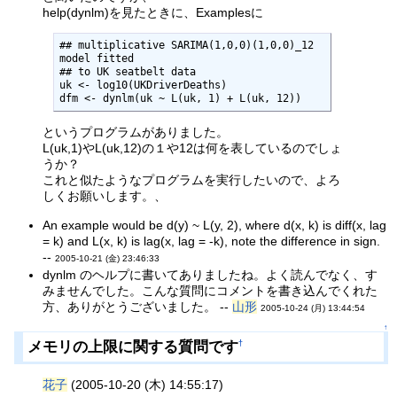
help(dynlm)を見たときに、Examplesに
## multiplicative SARIMA(1,0,0)(1,0,0)_12 
model fitted

## to UK seatbelt data

uk <- log10(UKDriverDeaths)

dfm <- dynlm(uk ~ L(uk, 1) + L(uk, 12))
というプログラムがありました。
L(uk,1)やL(uk,12)の１や12は何を表しているのでしょ
うか？
これと似たようなプログラムを実行したいので、よろ
しくお願いします。、
An example would be d(y) ~ L(y, 2), where d(x, k) is diff(x, lag
= k) and L(x, k) is lag(x, lag = -k), note the difference in sign.
--
2005-10-21 (金) 23:46:33
dynlm のヘルプに書いてありましたね。よく読んでなく、す
みませんでした。こんな質問にコメントを書き込んでくれた
方、ありがとうございました。 --
山形
2005-10-24 (月) 13:44:54
↑
メモリの上限に関する質問です
†
花子
(2005-10-20 (木) 14:55:17)