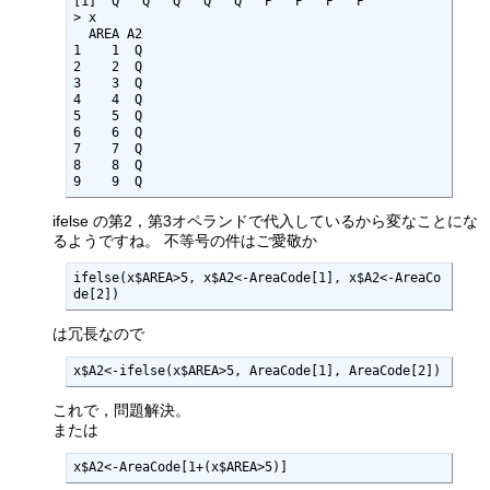
[1] "Q" "Q" "Q" "Q" "Q" "P" "P" "P" "P"

> x

  AREA A2

1    1  Q

2    2  Q

3    3  Q

4    4  Q

5    5  Q

6    6  Q

7    7  Q

8    8  Q

9    9  Q
ifelse の第2，第3オペランドで代入しているから変なことにな
るようですね。 不等号の件はご愛敬か
ifelse(x$AREA>5, x$A2<-AreaCode[1], x$A2<-AreaCo
de[2])
は冗長なので
x$A2<-ifelse(x$AREA>5, AreaCode[1], AreaCode[2])
これで，問題解決。
または
x$A2<-AreaCode[1+(x$AREA>5)]