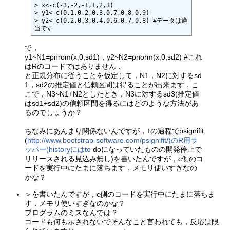
> x<-c(-3,-2,-1,1,2,3)

> y1<-c(0.1,0.2,0.3,0.7,0.8,0.9)

> y2<-c(0.2,0.3,0.4,0.6,0.7,0.8) #データは適
当です
で，
y1~N1=pnrom(x,0,sd1)，y2~N2=pnorm(x,0,sd2) #これ
はRのコードではありません．
と正規分布に従うことを仮定して，N1，N2に対するsd
1，sd2の推定値と信頼区間は得ることが出来ます．こ
こで，N3~N1+N2としたとき，N3に対するsd3(推定値
はsd1+sd2)の信頼区間を得るにはどのような方法があ
るのでしょうか？
ちなみにあんまり関係ないんですが，↑の過程でpsignifit
(
http://www.bootstrap-software.com/psignifit/)のR用ラ
ッパー(historyにはto
doになっていたものの開発停止で
リリースされる見込み無し)を書いたんですが，c側のコ
ードを実行中にたまに落ちます．メモリ使いすぎなの
かな？
＞を書いたんですが，c側のコードを実行中にたまに落ちま
す．メモリ使いすぎなのかな？
プログラムのミスなんでは？
コードも何も示されないでそんなこと言われても，反応は限