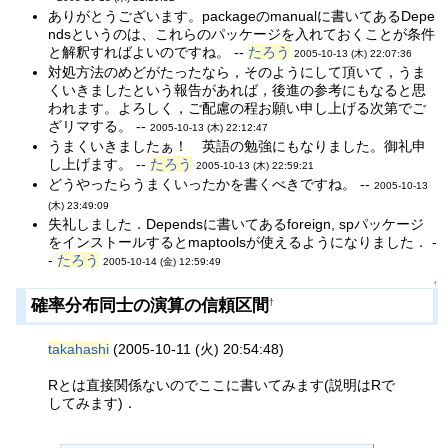
ありがとうございます。packageのmanualに書いてあるDepe
ndsというのは、これらのパッケージを入れておくことが条件
と解釈すればよいのですね。 --
たろう
2005-10-13 (木) 22:07:36
対処方法のめどがたったなら，そのようにして頂いて，うま
くいきましたという報告があれば，後進の参考にもなると思
われます。よろしく，ご配慮の程お願い申し上げる次第でご
ざリマする。 --
2005-10-13 (木) 22:12:47
うまくいきましたぁ！ 英語の勉強にもなりました。御礼申
し上げます。 --
たろう
2005-10-13 (木) 22:59:21
どうやったらうまくいったかを書くべきですね。 --
2005-10-13
(木) 23:49:09
失礼しました．Dependsに書いてあるforeign, spパッケージ
をインストールするとmaptoolsが使えるようになりました． -
-
たろう
2005-10-14 (金) 12:59:49
↑
確率分布同士の演算の信頼区間
†
takahashi
(2005-10-11 (火) 20:54:48)
Rとは直接関係ないのでここに書いてみます(説明はRで
してみます)．