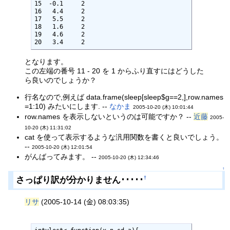
15  -0.1     2

16   4.4     2

17   5.5     2

18   1.6     2

19   4.6     2

20   3.4     2
となります。
この左端の番号 11 - 20 を 1 からふり直すにはどうした
ら良いのでしょうか？
行名なので,例えば data.frame(sleep[sleep$g==2,],row.names
=1:10) みたいにします. --
なかま
2005-10-20 (木) 10:01:44
row.names を表示しないというのは可能ですか？ --
近藤
2005-
10-20 (木) 11:31:02
cat を使って表示するような汎用関数を書くと良いでしょう。
--
2005-10-20 (木) 12:01:54
がんばってみます。 --
2005-10-20 (木) 12:34:46
↑
さっぱり訳が分かりません･････
†
リサ
(2005-10-14 (金) 08:03:35)