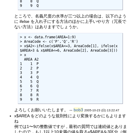
8    8  Q

9    9  Q
ところで、名義尺度の水準が三つ以上の場合は、以下のよう
に ifelse を入れ子にする方法のほかに上手いやり方（冗長で
ない方法）はありますでしょうか。
> x <- data.frame(AREA=1:9)

> AreaCode <- c('P','Q','R')

> x$A2<-ifelse(x$AREA<=3, AreaCode[1], ifelse(x
$AREA>3 & x$AREA<=6, AreaCode[2], AreaCode[3]))

> x

  AREA A2

1    1  P

2    2  P

3    3  P

4    4  Q

5    5  Q

6    6  Q

7    7  R

8    8  R

9    9  R
よろしくお願いいたします。 --
bob3
2005-10-23 (日) 13:22:47
x$AREA をどのような規則性により変換するかにもよります
ね
例では1〜9の整数値ですが，最初の質問では連続値とありま
したので，もし1以上10未満の値を取るx$AREAを3区分（例