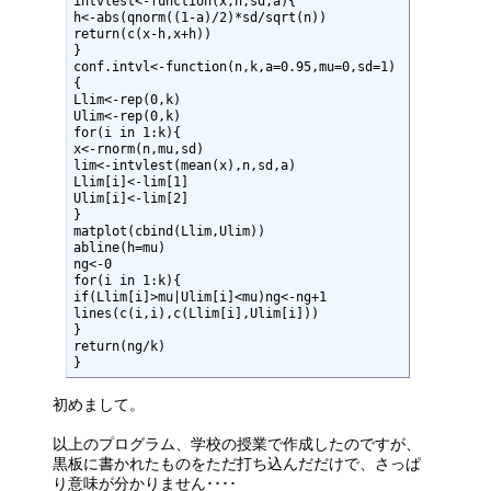
intvlest<-function(x,n,sd,a){

h<-abs(qnorm((1-a)/2)*sd/sqrt(n))

return(c(x-h,x+h))

}

conf.intvl<-function(n,k,a=0.95,mu=0,sd=1)
{

Llim<-rep(0,k)

Ulim<-rep(0,k)

for(i in 1:k){

x<-rnorm(n,mu,sd)

lim<-intvlest(mean(x),n,sd,a)

Llim[i]<-lim[1]

Ulim[i]<-lim[2]

}

matplot(cbind(Llim,Ulim))

abline(h=mu)

ng<-0

for(i in 1:k){

if(Llim[i]>mu|Ulim[i]<mu)ng<-ng+1

lines(c(i,i),c(Llim[i],Ulim[i]))

}

return(ng/k)

}
初めまして。
以上のプログラム、学校の授業で作成したのですが、
黒板に書かれたものをただ打ち込んだだけで、さっぱ
り意味が分かりません････