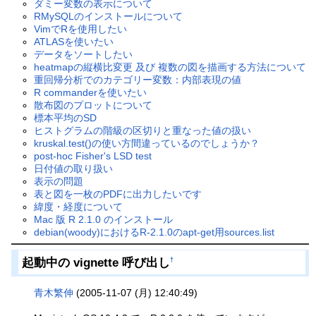
ダミー変数の表示について
RMySQLのインストールについて
VimでRを使用したい
ATLASを使いたい
データをソートしたい
heatmapの縦横比変更 及び 複数の図を描画する方法について
重回帰分析でのカテゴリー変数：内部表現の値
R commanderを使いたい
散布図のプロットについて
標本平均のSD
ヒストグラムの階級の区切りと重なった値の扱い
kruskal.test()の使い方間違っているのでしょうか？
post-hoc Fisher's LSD test
日付値の取り扱い
表示の問題
表と図を一枚のPDFに出力したいです
緯度・経度について
Mac 版 R 2.1.0 のインストール
debian(woody)におけるR-2.1.0のapt-get用sources.list
起動中の vignette 呼び出し
†
青木繁伸
(2005-11-07 (月) 12:40:49)