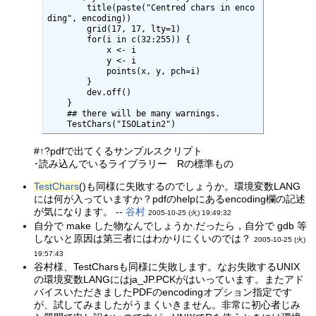
        title(paste("Centred chars in enco
ding", encoding))

        grid(17, 17, lty=1)

        for(i in c(32:255)) {

            x <- i

            y <- i

            points(x, y, pch=i)

        }

        dev.off()

    }

    ## there will be many warnings.

    TestChars("ISOLatin2")
#↑?pdfで出てくるサンプルスクリプト
･読み込んでいるライブラリー Rの標準もの
TestChars
()も同様に失敗するのでしょうか。環境変数LANG
には何が入っていますか？pdfのhelpにあるencoding欄の記述
が気になります。 --
谷村
2005-10-25 (火) 19:49:32
自分で make した物なんでしょうか.だったら，自分で gdb 等
しないと原因は第三者にはわかりにくいのでは？
2005-10-25 (火)
19:57:43
谷村様、TestCharsも同様に失敗します。なお失敗するUNIX
の環境変数LANGにはja_JP.PCKがはいっています。またアド
バイスいただきましたPDFのencodingオプション指定です
が、試してみましたがうまくいきません。非常に初心者じみ