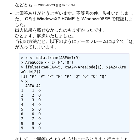
などとも --
2005-10-23 (日) 09:36:34
ご回答ありがとうございます。不等号の件、失礼いたしまし
た。 OSは WindowsXP HOME と Windows98SE で確認しま
した。
出力結果を載せなかったのもまずかったです。
ひとまず、解決いたしました。
当初の方法だと、以下のようにデータフレームには全て「Q」
が入ってしまいます。
> x <- data.frame(AREA=1:9)

> AreaCode <- c('P','Q')

> ifelse(x$AREA<=5, x$A2<-AreaCode[1], x$A2<-Are
aCode[2])

[1] "P" "P" "P" "P" "P" "Q" "Q" "Q" "Q"

> x

  AREA A2

1    1  Q

2    2  Q

3    3  Q

4    4  Q

5    5  Q

6    6  Q

7    7  Q

8    8  Q

9    9  Q
そして、ご回答いただいた方法にするとうまく行きました。