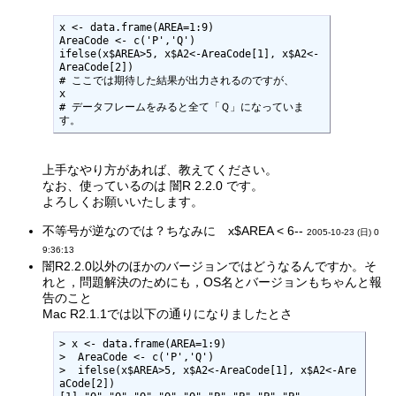
x <- data.frame(AREA=1:9)

AreaCode <- c('P','Q')

ifelse(x$AREA>5, x$A2<-AreaCode[1], x$A2<-
AreaCode[2])

# ここでは期待した結果が出力されるのですが、

x

# データフレームをみると全て「Ｑ」になっていま
す。
上手なやり方があれば、教えてください。
なお、使っているのは 闇R 2.2.0 です。
よろしくお願いいたします。
不等号が逆なのでは？ちなみに x$AREA < 6--
2005-10-23 (日) 0
9:36:13
闇R2.2.0以外のほかのバージョンではどうなるんですか。そ
れと，問題解決のためにも，OS名とバージョンもちゃんと報
告のこと
Mac R2.1.1では以下の通りになりましたとさ
> x <- data.frame(AREA=1:9)

>  AreaCode <- c('P','Q')

>  ifelse(x$AREA>5, x$A2<-AreaCode[1], x$A2<-Are
aCode[2])
