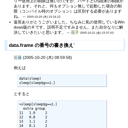
リー使用上の制限は無いのですが、ハードとOS由来の制限が
あります。それと、何もオプション無しで起動した場合の制
限（コンパイル時のオプション）は区別する必要があります
ね。 --
2005-10-20 (木) 15:24:22
返答ありがとうございました。ちなみに私の使用しているWin
dows版のＲです。説明不足ですみません。また自分なりに解
決していきたいと思います。 --
花子
2005-10-21 (金) 15:37:03
↑
data.frame の番号の書き換え
†
近藤
(2005-10-20 (木) 08:59:58)
例えば
data(sleep)

sleep[sleep$g==2,]
とすると
>sleep[sleep$g==2,]

  extra group

11   1.9     2

12   0.8     2

13   1.1     2

14   0.1     2
