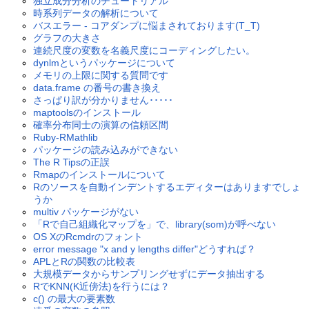
独立成分分析のチュートリアル
時系列データの解析について
バスエラー - コアダンプに悩まされております(T_T)
グラフの大きさ
連続尺度の変数を名義尺度にコーディングしたい。
dynlmというパッケージについて
メモリの上限に関する質問です
data.frame の番号の書き換え
さっぱり訳が分かりません･････
maptoolsのインストール
確率分布同士の演算の信頼区間
Ruby-RMathlib
パッケージの読み込みができない
The R Tipsの正誤
Rmapのインストールについて
Rのソースを自動インデントするエディターはありますでしょ
うか
multiv パッケージがない
「Rで自己組織化マップを」で、library(som)が呼べない
OS XのRcmdrのフォント
error message "x and y lengths differ"どうすれば？
APLとRの関数の比較表
大規模データからサンプリングせずにデータ抽出する
RでKNN(K近傍法)を行うには？
c() の最大の要素数