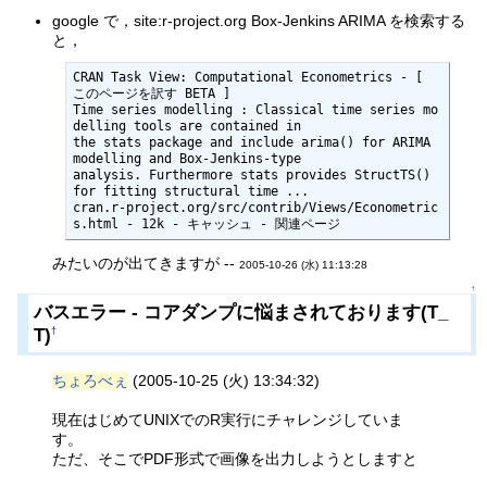
google で，site:r-project.org Box-Jenkins ARIMA を検索する
と，
CRAN Task View: Computational Econometrics - [ 
このページを訳す BETA ]

Time series modelling : Classical time series mo
delling tools are contained in

the stats package and include arima() for ARIMA 
modelling and Box-Jenkins-type

analysis. Furthermore stats provides StructTS() 
for fitting structural time ...

cran.r-project.org/src/contrib/Views/Econometric
s.html - 12k - キャッシュ - 関連ページ
みたいのが出てきますが --
2005-10-26 (水) 11:13:28
↑
バスエラー - コアダンプに悩まされております(T_
T)
†
ちょろべぇ
(2005-10-25 (火) 13:34:32)
現在はじめてUNIXでのR実行にチャレンジしていま
す。
ただ、そこでPDF形式で画像を出力しようとしますと