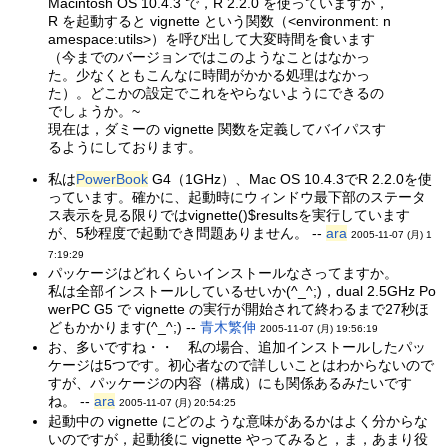
Macintosh OS 10.4.3 で，R 2.2.0 を使っていますが，
R を起動すると vignette という関数（<environment: n
amespace:utils>）を呼び出して大変時間を食います
（今までのバージョンではこのようなことはなかっ
た。少なくともこんなに時間がかかる処理はなかっ
た）。どこかの設定でこれをやらないようにできるの
でしょうか。~
現在は，ダミーの vignette 関数を定義してバイパスす
るようにしております。
私は
PowerBook
G4（1GHz）、Mac OS 10.4.3でR 2.2.0を使
っています。確かに、起動時にウィンドウ最下部のステータ
ス表示を見る限りではvignette()$resultsを実行しています
が、5秒程度で起動でき問題ありません。 --
ara
2005-11-07 (月) 1
7:19:29
パッケージはどれくらいインストールなさってますか。
私は全部インストールしているせいか(^_^;)，dual 2.5GHz Po
werPC G5 で vignette の実行が開始されて終わるまで27秒ほ
どもかかります(^_^;) --
青木繁伸
2005-11-07 (月) 19:56:19
お、多いですね・・ 私の場合、追加インストールしたパッ
ケージは5つです。初心者なので詳しいことはわからないので
すが、パッケージの内容（構成）にも関係あるみたいです
ね。 --
ara
2005-11-07 (月) 20:54:25
起動中の vignette にどのような意味があるかはよく分からな
いのですが，起動後に vignette やってみると，ま，あまり役