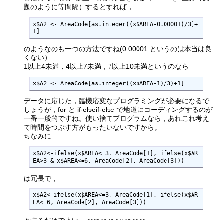
題のように等間隔）するとすれば，
x$A2 <- AreaCode[as.integer((x$AREA-0.00001)/3)+
1]
のようなのも一つの方法ですね(0.00001 というのは本当は良
くない）
1以上4未満，4以上7未満，7以上10未満というのなら
x$A2 <- AreaCode[as.integer((x$AREA-1)/3)+1]
データに応じた，臨機応変なプログラミングが必要になるで
しょうが，for と if-elseif-else で地道にコーディングするのが
一番一般的ですね。使い捨てプログラムなら，あれこれ考え
て時間をつぶす方がもったいないですから。
ちなみに
x$A2<-ifelse(x$AREA<=3, AreaCode[1], ifelse(x$AR
EA>3 & x$AREA<=6, AreaCode[2], AreaCode[3]))
は冗長で，
x$A2<-ifelse(x$AREA<=3, AreaCode[1], ifelse(x$AR
EA<=6, AreaCode[2], AreaCode[3]))
とするだけでよい --