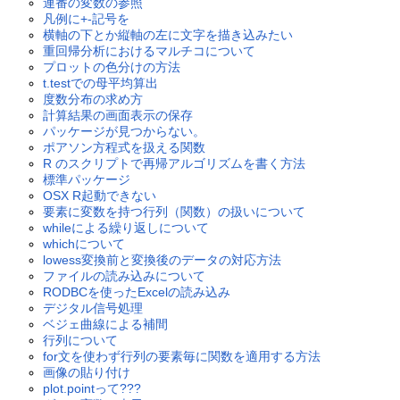
連番の変数の参照
凡例に+-記号を
横軸の下とか縦軸の左に文字を描き込みたい
重回帰分析におけるマルチコについて
プロットの色分けの方法
t.testでの母平均算出
度数分布の求め方
計算結果の画面表示の保存
パッケージが見つからない。
ポアソン方程式を扱える関数
R のスクリプトで再帰アルゴリズムを書く方法
標準パッケージ
OSX R起動できない
要素に変数を持つ行列（関数）の扱いについて
whileによる繰り返しについて
whichについて
lowess変換前と変換後のデータの対応方法
ファイルの読み込みについて
RODBCを使ったExcelの読み込み
デジタル信号処理
ベジェ曲線による補間
行列について
for文を使わず行列の要素毎に関数を適用する方法
画像の貼り付け
plot.pointって???