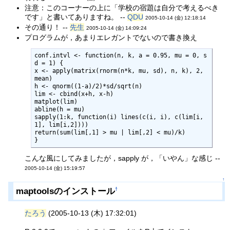
注意：このコーナーの上に「学校の宿題は自分で考えるべき
です」と書いてありますね。 --
QDU
2005-10-14 (金) 12:18:14
その通り！ --
先生
2005-10-14 (金) 14:09:24
プログラムが，あまりエレガントでないので書き換え
conf.intvl <- function(n, k, a = 0.95, mu = 0, s
d = 1) {

x <- apply(matrix(rnorm(n*k, mu, sd), n, k), 2, 
mean)

h <- qnorm((1-a)/2)*sd/sqrt(n)

lim <- cbind(x+h, x-h)

matplot(lim)

abline(h = mu)

sapply(1:k, function(i) lines(c(i, i), c(lim[i,
1], lim[i,2])))

return(sum(lim[,1] > mu | lim[,2] < mu)/k)

}
こんな風にしてみましたが，sapply が，「いやん」な感じ --
2005-10-14 (金) 15:19:57
↑
maptoolsのインストール
†
たろう
(2005-10-13 (木) 17:32:01)