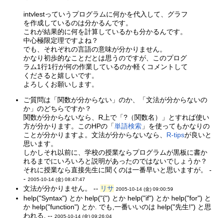
intvlestっていうプログラムに何かを代入して、グラフ
を作成しているのは分かるんです。
これが結果的に何を計算しているかも分かるんです。
中心極限定理ですよね？
でも、それぞれの言語の意味が分かりません。
かなり初歩的なことだとは思うのですが、このプログ
ラム1行1行が何の作業しているのか軽くコメントして
くださると嬉しいです。
よろしくお願いします。
ご質問は「関数が分からない」のか、「文法が分からないの
か」のどちらですか？
関数が分からないなら、R上で「?（関数名）」とすれば使い
方が分かります。このHPの「
単語検索
」を使ってもかなりの
ことが分かりますよ。文法が分からないなら、
R-tips
が良いと
思います。
しかしそれ以前に、学校の授業ならプログラムが黒板に書か
れるまでにいろいろと説明があったのではないでしょうか？
それに授業なら直接先生に聞くのは一番早いと思いますが。 -
-
2005-10-14 (金) 08:47:47
文法が分かりません。 --
リサ
2005-10-14 (金) 09:00:59
help("Syntax") とか help("{") とか help("if") とか help("for") と
か help("function") とか. でも,一番いいのは help("先生!") と思
われる. --
2005-10-14 (金) 09:26:04