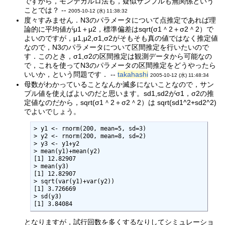
ですから，モンテカルロ法も，疑似サンプルも無関係という
ことでは？ --
2005-10-12 (水) 11:38:32
度々すみません．N3のパラメータについて点推定であれば理
論的に平均値がμ1＋μ2，標準偏差はsqrt(σ1＾2＋σ2＾2）で
よいのですが，μ1,μ2,σ1,σ2がそもそも真の値ではなく推定値
なので，N3のパラメータについて区間推定を行いたいので
す．このとき，σ1,σ2の区間推定は観測データから可能なの
で，これを使ってN3のパラメータの区間推定をどうやったら
いいか，という問題です． --
takahashi
2005-10-12 (水) 11:48:34
母数がわかっていることなんか滅多にないことなので，サン
プル値を使えばよいのだと思います。sd1,sd2がσ1，σ2の推
定値なのだから，sqrt(σ1＾2＋σ2＾2）は sqrt(sd1^2+sd2^2)
でよいでしょう。
> y1 <- rnorm(200, mean=5, sd=3)

> y2 <- rnorm(200, mean=8, sd=2)

> y3 <- y1+y2

> mean(y1)+mean(y2)

[1] 12.82907

> mean(y3)

[1] 12.82907

> sqrt(var(y1)+var(y2))

[1] 3.726669

> sd(y3)

[1] 3.84084
となりますが，試行回数を多くするなりしてシミュレーショ