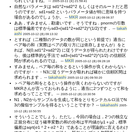
られていますね。 --
2005-10-11 (火) 21:59:41
自然なパラメータは sd1^2+sd2^2 もしくはそのルートだと思
うのですが、sd1+sd2 というパラメータ値が特に意味を持つ
場合があるのでしょうか。 --
MKR
2005-10-12 (水) 09:06:37
ああ，すみません．勘違いです．そうですね．pnormの引数
は標準偏差ですからsd3=(sd1^2+sd2^2)^(1/2)です． --
takah
ashi
2005-10-12 (水) 09:13:32
とすれば（二種類のデータの数が同じという前提で）適当に
ペア毎の和（実際はペアの取り方には依存しませんが）をと
れば、N(0,sd1^2+sd2^2) に従うデータが得られたわけですか
ら、後は標準的な手法で sd3=(sd1^2+sd2^2)^(1/2) の信頼区
間が求められるのでは。 --
MKR
2005-10-12 (水) 09:28:18
すみません，ペア毎の和をとるという操作が良くわからない
のですが・・・N3に従うデータが取れれば確かに信頼区間は
求められます． --
takahashi
2005-10-12 (水) 09:50:20
＞ペア毎の和をとるという操作が良くわからないのですが
MKRさんが言っておられるように，適当に2つずつとって和を
求めるってことです。 --
2005-10-12 (水) 10:30:56
N1，N2からサンプルを生成して和をとりモンテカルロ法でN
3の擬似サンプルを得るということですか？ --
takahashi
2005-
10-12 (水) 10:50:55
そういうことでしょう。ただし，今回の場合は，2つの独立な
正規分布に従う確率変数の和の分布は平均値がμ1＋μ2，標準
偏差はsqrt(σ1＾2＋σ2＾2）であることが理論的に言えるわけ