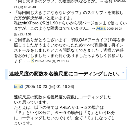
「同じ大きさのグラフ」の定義が異なるとか。 -- 谷村
2005-10-
24 (月) 10:43:48
「毎回同じ大きさにならないグラフ」のスクリプトを掲載し
た方が解決が早いと思いますよ。
私はxinXPproでRは1.90ぐらいから現バージョンまで使ってい
ますが、このような障害はでていません。 --
Akira
2005-10-24
(月) 13:43:59
ご回答ありがとうございます．初級Q&Aアーカイブ(1)等を参
照しましたがうまくいかなかったためすべて削除後，再イン
ストールをしましたところ問題なくできました．皆様ご迷惑
をおかけしました．また何かありましたらよろしくお願いし
ます． --
K
2005-10-24 (月) 21:31:47
↑
連続尺度の変数を名義尺度にコーディングしたい。
†
bob3
(2005-10-23 (日) 01:46:36)
連続尺度の変数を名義尺度の変数にコーディングした
いと思っています。
たとえば、以下の例では AREA が１〜５の場合は
「Ｐ」という区分に、６〜９の場合は「Ｑ」という区分
にコーディングしたいのですが、全て「Ｑ」になってし
まいます。