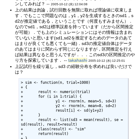
ンしてみれば？ --
2005-10-12 (水) 12:04:08
上の結果は勿論，試行回数を無限に取れば理論値に収束しま
す．でもここで問題なのは，y1，y2を生成するときのsd1，s
d2が推定値である，ということです（何度もすみません）．
なのでsd1，sd2は標準誤差を持っています（だから区間推定
が可能）．でも上のシミュレーションにはその情報は含まれ
ていないと思います(sd1,sd2を推定するためのデータのあて
はまりが良くても悪くても一緒)．sd3の推定値自体はデータ
のあてはまりに関わらず同じになりますが，区間推定を行え
ば結果は異なると思うんですが．．．このsd3の区間推定のや
り方を探索しています． --
takahashi
2005-10-12 (水) 12:25:01
上記試行を繰り返し，sd3 の経験分布を求めれば良いだけで
は？
> sim <- function(n, trial=1000)

+ {

+ 	result <- numeric(trial)

+ 	for (i in 1:trial) {

+ 		y1 <- rnorm(n, mean=5, sd=3)

+ 		y2 <- rnorm(n, mean=8, sd=2)

+ 		result[i] <- sd(y1+y2)

+ 	}

+ 	result <- list(sd3 = mean(result), se = 
sd(result), result=result)

+ 	class(result) <- "sim"

+  	return(result)

+ }
