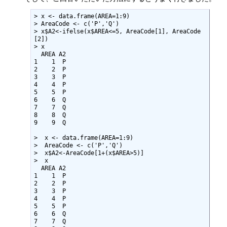
> x <- data.frame(AREA=1:9)

> AreaCode <- c('P','Q')

> x$A2<-ifelse(x$AREA<=5, AreaCode[1], AreaCode
[2])

> x

  AREA A2

1    1  P

2    2  P

3    3  P

4    4  P

5    5  P

6    6  Q

7    7  Q

8    8  Q

9    9  Q

>  x <- data.frame(AREA=1:9)

>  AreaCode <- c('P','Q')

>  x$A2<-AreaCode[1+(x$AREA>5)]

>  x

  AREA A2

1    1  P

2    2  P

3    3  P

4    4  P

5    5  P

6    6  Q

7    7  Q
