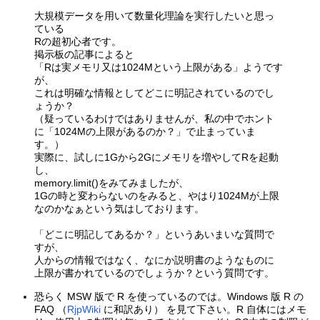
大規模データを用いて数量化理論を実行したいと思っ
ている
Rの超初心者です。
掲示板の記事によると
「Rは実メモリ又は1024Mという上限がある」ようです
が、
これは明確な情報としてどこに明記されているのでし
ょうか？
（疑っているわけではありませんが、私の中でホント
に「1024Mの上限があるのか？」で止まっていま
す。）
実際に、試しに1Gから2Gにメモリを増やしてRを起動
し、
memory.limit()をみてみましたが、
1Gの時と変わらないのをみると、やはり1024Mが上限
なのかなぁという気はしております。
「どこに明記してあるか？」というあいまいな質問で
すが、
人からの情報ではなく、なにか説明書のようなものに
上限が書かれているのでしょうか？という質問です。
恐らく MSW 版で R を使っているのでは。Windows 版 R の
FAQ （
RjpWiki
に和訳あり） を見て下さい。R 自体にはメモ