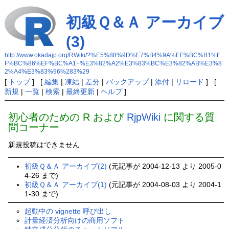
初級Ｑ＆Ａ アーカイブ
(3)
http://www.okadajp.org/RWiki/?%E5%88%9D%E7%B4%9A%EF%BC%B1%E
F%BC%86%EF%BC%A1+%E3%82%A2%E3%83%BC%E3%82%AB%E3%8
2%A4%E3%83%96%283%29
[
トップ
] [
編集
|
凍結
|
差分
|
バックアップ
|
添付
|
リロード
] [
新規
|
一覧
|
検索
|
最終更新
|
ヘルプ
]
初心者のための R および
RjpWiki
に関する質
問コーナー
新規投稿はできません
初級Ｑ＆Ａ アーカイブ(2)
(元記事が 2004-12-13 より 2005-0
4-26 まで)
初級Ｑ＆Ａ アーカイブ(1)
(元記事が 2004-08-03 より 2004-1
1-30 まで)
起動中の vignette 呼び出し
計量経済分析向けの商用ソフト