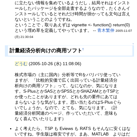
に立たない情報を集めているようだし，結局それはインスト
ールしたパッケージを全部走査するようなので，たくさんイ
ンストールしているとそれだけ時間が掛かっても文句は言え
ないということのようですね。
ということで，取りあえずは vignette <- function() return(0)
という埋め草を定義してやっています。 --
青木繁伸
2005-11-07
(月) 21:30:04
↑
計量経済分析向けの商用ソフト
†
どうむ
(2005-10-26 (水) 11:08:06)
株式市場の（主に国内）分析等でRをバリバリ使ってい
ますが、「比較的安価で広く出回っている計量経済分
析向けの商用ソフト」って、なになのか、気になりま
す。S-PlusとかSASとかSPSSとかSHAZAMとかTSPと
か使ったことがありますが、どれも先の要件にあては
まらないような気がします。思い当たるのはS-Plusぐら
いでしょうか。なので、とても、気になります。（計
量経済分析関連のページ、作っていただいて、意味も
なく喜んでいたりします）
よく考えたら、TSP も Eviews も RATS もそんなに安くはな
いですね。学生版は格安ですが。まあ、MATLAB よりはだ