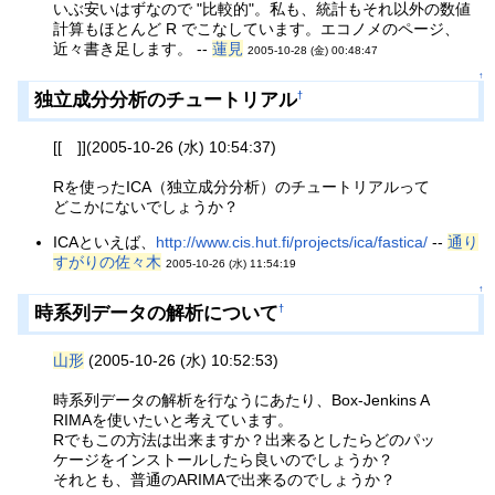
いぶ安いはずなので "比較的"。私も、統計もそれ以外の数値
計算もほとんど R でこなしています。エコノメのページ、
近々書き足します。 --
蓮見
2005-10-28 (金) 00:48:47
↑
独立成分分析のチュートリアル
†
[[ ]](2005-10-26 (水) 10:54:37)
Rを使ったICA（独立成分分析）のチュートリアルって
どこかにないでしょうか？
ICAといえば、
http://www.cis.hut.fi/projects/ica/fastica/
--
通り
すがりの佐々木
2005-10-26 (水) 11:54:19
↑
時系列データの解析について
†
山形
(2005-10-26 (水) 10:52:53)
時系列データの解析を行なうにあたり、Box-Jenkins A
RIMAを使いたいと考えています。
Rでもこの方法は出来ますか？出来るとしたらどのパッ
ケージをインストールしたら良いのでしょうか？
それとも、普通のARIMAで出来るのでしょうか？