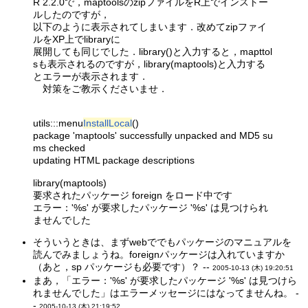
R 2.2.0で，maptoolsのzipファイルをR上でインストー
ルしたのですが，
以下のように表示されてしまいます．改めてzipファイ
ルをXP上でlibraryに
展開しても同じでした．library()と入力すると，mapttol
sも表示されるのですが，library(maptools)と入力する
とエラーが表示されます．
対策をご教示くださいませ．
utils:::menu
InstallLocal
()
package 'maptools' successfully unpacked and MD5 su
ms checked
updating HTML package descriptions
library(maptools)
要求されたパッケージ foreign をロード中です
エラー：'%s' が要求したパッケージ '%s' は見つけられ
ませんでした
そういうときは、まずwebででもパッケージのマニュアルを
読んでみましょうね。foreignパッケージは入れていますか
（あと，sp パッケージも必要です）？ --
2005-10-13 (木) 19:20:51
まあ，「エラー：'%s' が要求したパッケージ '%s' は見つけら
れませんでした」はエラーメッセージにはなってませんね。 -
-
2005-10-13 (木) 21:19:52