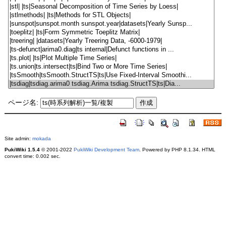
ページ名:
Site admin:
mokada
PukiWiki 1.5.4
© 2001-2022
PukiWiki Development Team
. Powered by PHP 8.1.34. HTML
convert time: 0.002 sec.