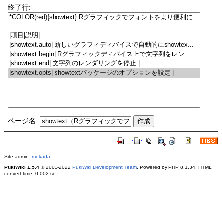
終了行:
ページ名:
Site admin:
mokada
PukiWiki 1.5.4
© 2001-2022
PukiWiki Development Team
. Powered by PHP 8.1.34. HTML
convert time: 0.002 sec.