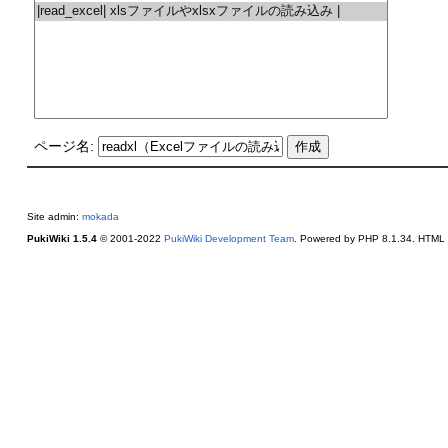
ページ名:
Site admin:
mokada
PukiWiki 1.5.4
© 2001-2022
PukiWiki Development Team
. Powered by PHP 8.1.34. HTML c