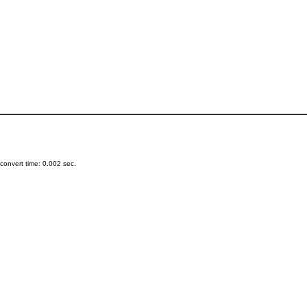
onvert time: 0.002 sec.