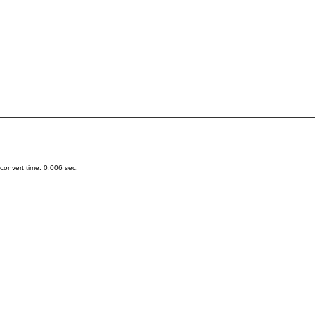
onvert time: 0.006 sec.