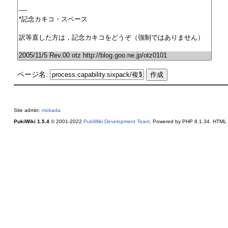
ページ名:
Site admin:
mokada
PukiWiki 1.5.4
© 2001-2022
PukiWiki Development Team
. Powered by PHP 8.1.34. HTML c