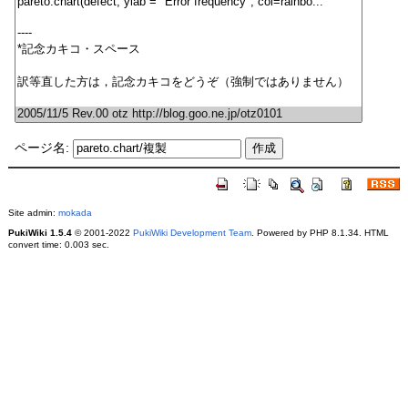
ページ名:
Site admin:
mokada
PukiWiki 1.5.4
© 2001-2022
PukiWiki Development Team
. Powered by PHP 8.1.34. HTML
convert time: 0.003 sec.