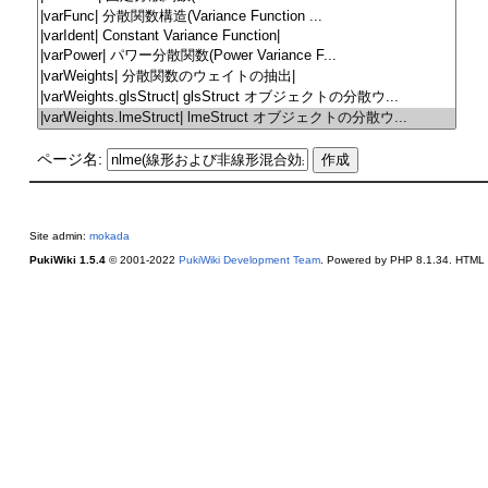
ページ名:
Site admin:
mokada
PukiWiki 1.5.4
© 2001-2022
PukiWiki Development Team
. Powered by PHP 8.1.34. HTML c