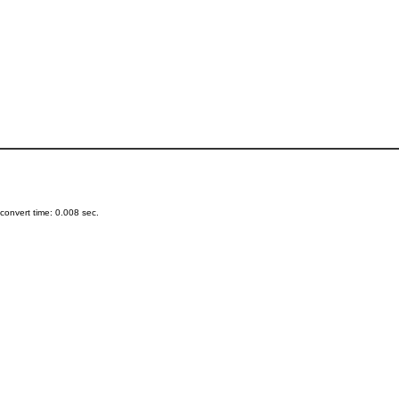
onvert time: 0.008 sec.