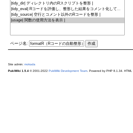
ページ名:
Site admin:
mokada
PukiWiki 1.5.4
© 2001-2022
PukiWiki Development Team
. Powered by PHP 8.1.34. HTML c