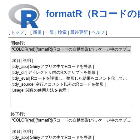
formatR（Rコード
[
トップ
] [
新規
|
一覧
|
検索
|
最終更新
|
ヘルプ
]
開始行:
終了行: