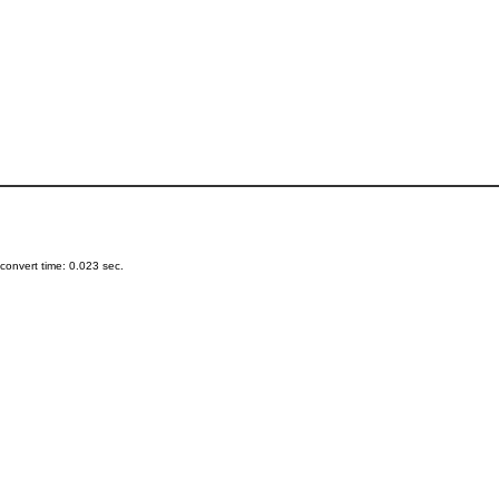
onvert time: 0.023 sec.