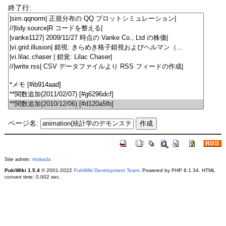
終了行:
ページ名:
Site admin:
mokada
PukiWiki 1.5.4
© 2001-2022
PukiWiki Development Team
. Powered by PHP 8.1.34. HTML
convert time: 0.002 sec.