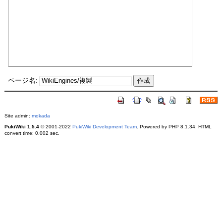
ページ名:
Site admin:
mokada
PukiWiki 1.5.4
© 2001-2022
PukiWiki Development Team
. Powered by PHP 8.1.34. HTML
convert time: 0.002 sec.