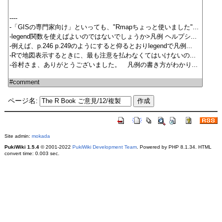
ページ名:
Site admin:
mokada
PukiWiki 1.5.4
© 2001-2022
PukiWiki Development Team
. Powered by PHP 8.1.34. HTML
convert time: 0.003 sec.