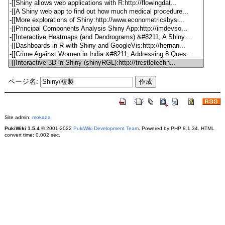
ページ名:
Site admin:
mokada
PukiWiki 1.5.4
© 2001-2022
PukiWiki Development Team
. Powered by PHP 8.1.34. HTML
convert time: 0.002 sec.