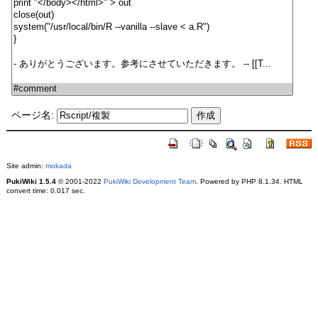
ページ名:
Site admin:
mokada
PukiWiki 1.5.4
© 2001-2022
PukiWiki Development Team
. Powered by PHP 8.1.34. HTML
convert time: 0.017 sec.