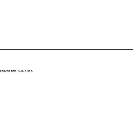
onvert time: 0.035 sec.