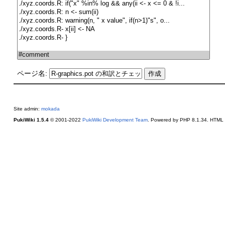
ページ名:
Site admin:
mokada
PukiWiki 1.5.4
© 2001-2022
PukiWiki Development Team
. Powered by PHP 8.1.34. HTML c