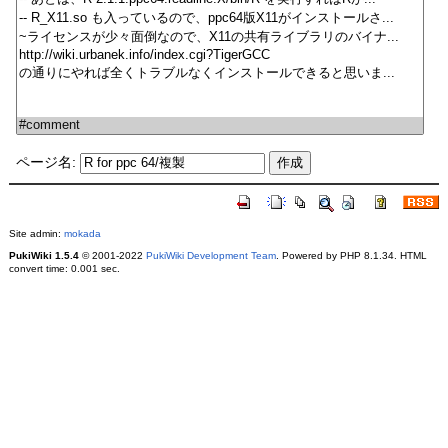
ページ名:
Site admin:
mokada
PukiWiki 1.5.4
© 2001-2022
PukiWiki Development Team
. Powered by PHP 8.1.34. HTML
convert time: 0.001 sec.