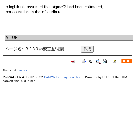
ページ名:
Site admin:
mokada
PukiWiki 1.5.4
© 2001-2022
PukiWiki Development Team
. Powered by PHP 8.1.34. HTML
convert time: 0.016 sec.