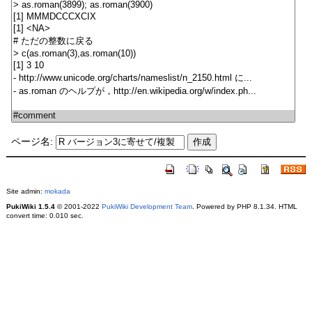
ページ名:
Site admin:
mokada
PukiWiki 1.5.4
© 2001-2022
PukiWiki Development Team
. Powered by PHP 8.1.34. HTML
convert time: 0.010 sec.