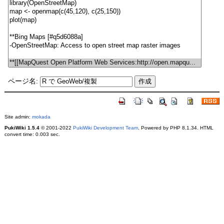
ページ名:
Site admin:
mokada
PukiWiki 1.5.4
© 2001-2022
PukiWiki Development Team
. Powered by PHP 8.1.34. HTML
convert time: 0.003 sec.