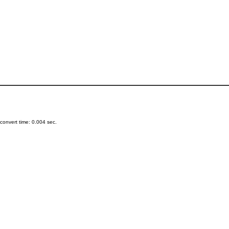
onvert time: 0.004 sec.