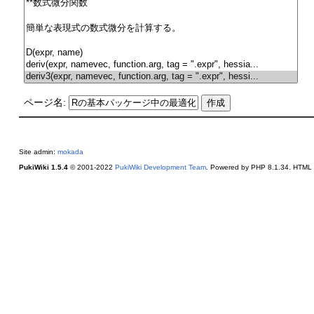
ページ名:
Site admin:
mokada
PukiWiki 1.5.4
© 2001-2022
PukiWiki Development Team
. Powered by PHP 8.1.34. HTML c