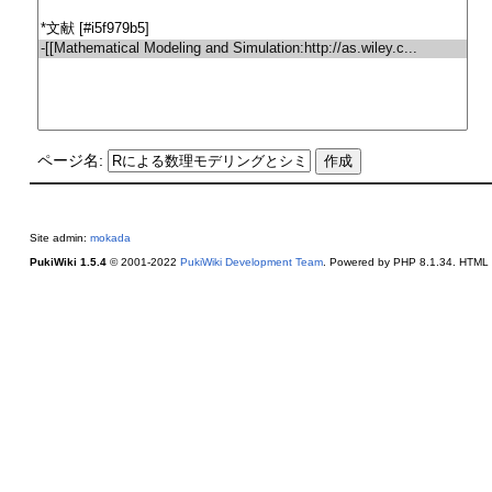
ページ名:
Site admin:
mokada
PukiWiki 1.5.4
© 2001-2022
PukiWiki Development Team
. Powered by PHP 8.1.34. HTML c