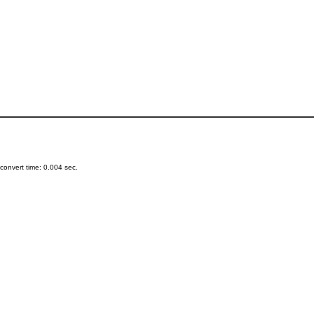
onvert time: 0.004 sec.