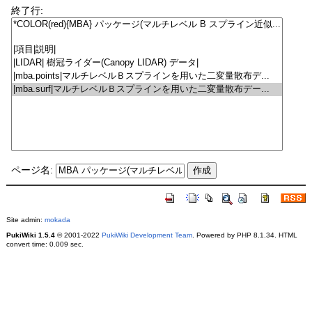
終了行:
ページ名:
Site admin:
mokada
PukiWiki 1.5.4
© 2001-2022
PukiWiki Development Team
. Powered by PHP 8.1.34. HTML
convert time: 0.009 sec.