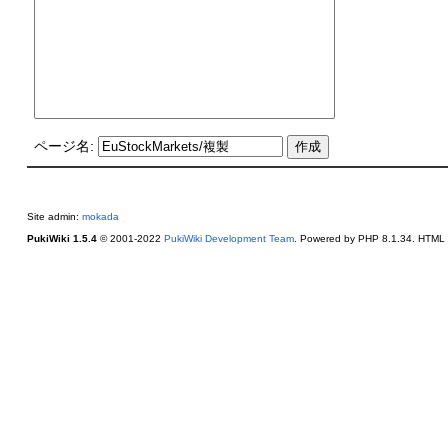
ページ名:
Site admin:
mokada
PukiWiki 1.5.4
© 2001-2022
PukiWiki Development Team
. Powered by PHP 8.1.34. HTML c