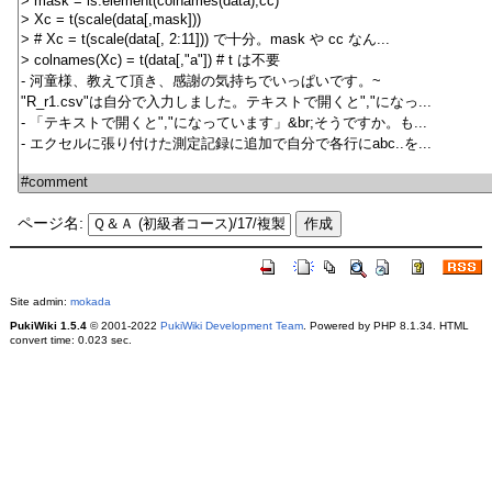
ページ名:
Site admin:
mokada
PukiWiki 1.5.4
© 2001-2022
PukiWiki Development Team
. Powered by PHP 8.1.34. HTML
convert time: 0.023 sec.