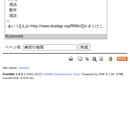
ページ名:
Site admin:
mokada
PukiWiki 1.5.4
© 2001-2022
PukiWiki Development Team
. Powered by PHP 8.1.34. HTML
convert time: 0.010 sec.