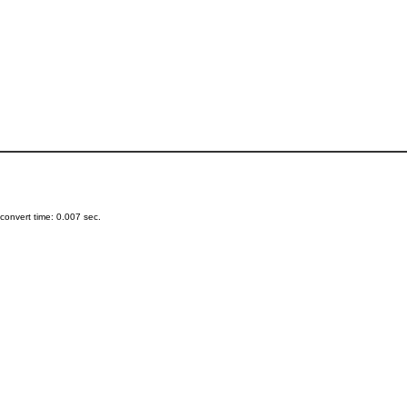
onvert time: 0.007 sec.