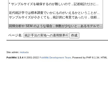
ページ名:
Site admin:
mokada
PukiWiki 1.5.4
© 2001-2022
PukiWiki Development Team
. Powered by PHP 8.1.34. HTML c