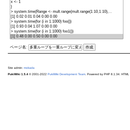
ページ名:
Site admin:
mokada
PukiWiki 1.5.4
© 2001-2022
PukiWiki Development Team
. Powered by PHP 8.1.34. HTML c