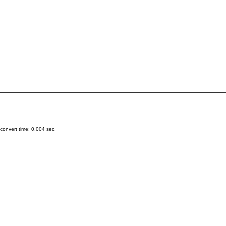
onvert time: 0.004 sec.