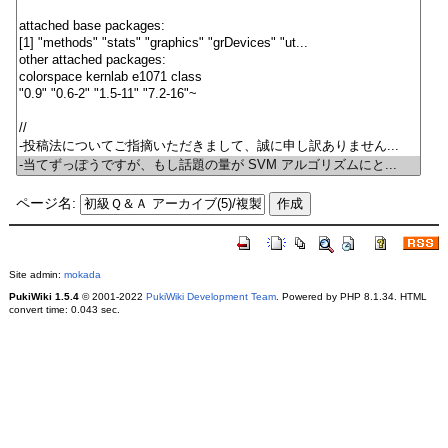
ページ名:
Site admin:
mokada
PukiWiki 1.5.4
© 2001-2022
PukiWiki Development Team
. Powered by PHP 8.1.34. HTML
convert time: 0.043 sec.