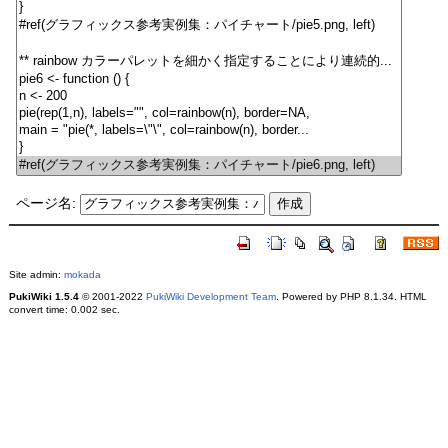
ページ名:
Site admin:
mokada
PukiWiki 1.5.4
© 2001-2022
PukiWiki Development Team
. Powered by PHP 8.1.34. HTML
convert time: 0.002 sec.