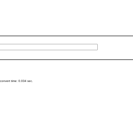
onvert time: 0.034 sec.