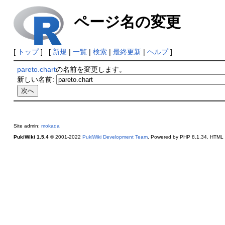
ページ名の変更
[
トップ
] [
新規
|
一覧
|
検索
|
最終更新
|
ヘルプ
]
pareto.chart
の名前を変更します。
新しい名前:
Site admin:
mokada
PukiWiki 1.5.4
© 2001-2022
PukiWiki Development Team
. Powered by PHP 8.1.34. HTML c