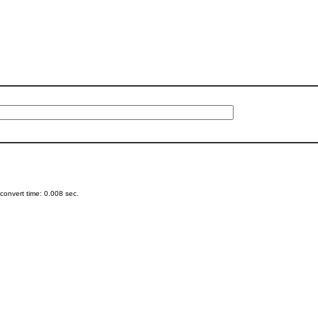
onvert time: 0.008 sec.