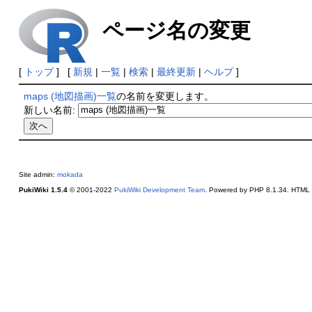
ページ名の変更
[
トップ
] [
新規
|
一覧
|
検索
|
最終更新
|
ヘルプ
]
maps (地図描画)一覧
の名前を変更します。
新しい名前:
Site admin:
mokada
PukiWiki 1.5.4
© 2001-2022
PukiWiki Development Team
. Powered by PHP 8.1.34. HTML c