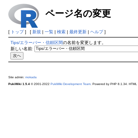
ページ名の変更
[
トップ
] [
新規
|
一覧
|
検索
|
最終更新
|
ヘルプ
]
Tips/エラーバー・信頼区間
の名前を変更します。
新しい名前:
Site admin:
mokada
PukiWiki 1.5.4
© 2001-2022
PukiWiki Development Team
. Powered by PHP 8.1.34. HTML c