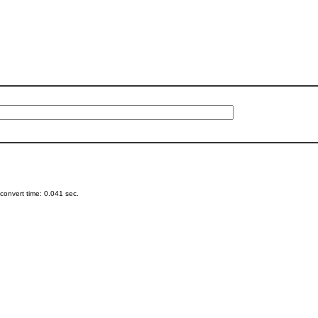
onvert time: 0.041 sec.