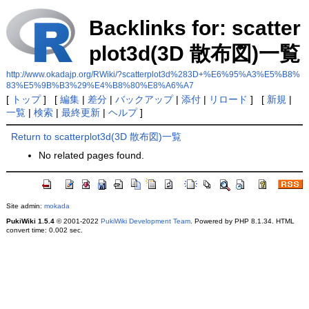
Backlinks for: scatter
plot3d(3D 散布図)一覧
http://www.okadajp.org/RWiki/?scatterplot3d%283D+%E6%95%A3%E5%B8%
83%E5%9B%B3%29%E4%B8%80%E8%A6%A7
[
トップ
] [
編集
|
差分
|
バックアップ
|
添付
|
リロード
] [
新規
|
一覧
|
検索
|
最終更新
|
ヘルプ
]
Return to scatterplot3d(3D 散布図)一覧
No related pages found.
Site admin:
mokada
PukiWiki 1.5.4
© 2001-2022
PukiWiki Development Team
. Powered by PHP 8.1.34. HTML
convert time: 0.002 sec.