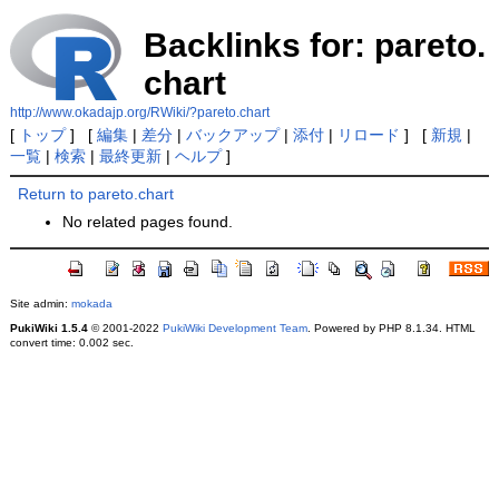
Backlinks for: pareto.
chart
http://www.okadajp.org/RWiki/?pareto.chart
[
トップ
] [
編集
|
差分
|
バックアップ
|
添付
|
リロード
] [
新規
|
一覧
|
検索
|
最終更新
|
ヘルプ
]
Return to pareto.chart
No related pages found.
Site admin:
mokada
PukiWiki 1.5.4
© 2001-2022
PukiWiki Development Team
. Powered by PHP 8.1.34. HTML
convert time: 0.002 sec.