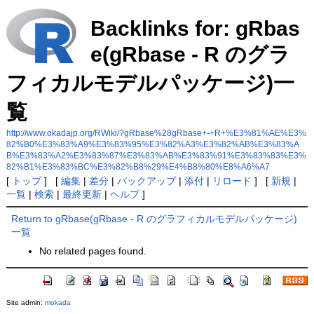
Backlinks for: gRbas
e(gRbase - R のグラ
フィカルモデルパッケージ)一
覧
http://www.okadajp.org/RWiki/?gRbase%28gRbase+-+R+%E3%81%AE%E3%
82%B0%E3%83%A9%E3%83%95%E3%82%A3%E3%82%AB%E3%83%A
B%E3%83%A2%E3%83%87%E3%83%AB%E3%83%91%E3%83%83%E3%
82%B1%E3%83%BC%E3%82%B8%29%E4%B8%80%E8%A6%A7
[
トップ
] [
編集
|
差分
|
バックアップ
|
添付
|
リロード
] [
新規
|
一覧
|
検索
|
最終更新
|
ヘルプ
]
Return to gRbase(gRbase - R のグラフィカルモデルパッケージ)
一覧
No related pages found.
Site admin:
mokada