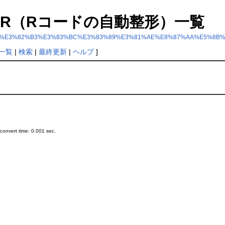
 formatR（Rコードの自動整形）一覧
EF%BC%88R%E3%82%B3%E3%83%BC%E3%83%89%E3%81%AE%E8%87%AA%E
一覧
|
検索
|
最終更新
|
ヘルプ
]
onvert time: 0.001 sec.