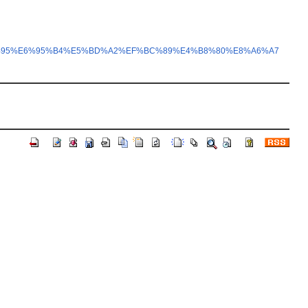
5%8B%95%E6%95%B4%E5%BD%A2%EF%BC%89%E4%B8%80%E8%A6%A7