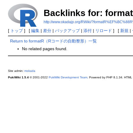
Backlinks for:
http://www.okadajp.org/RWiki/?formatR%
[
トップ
] [
編集
|
差分
|
バックアップ
|
添付
|
リロード
] [
新規
|
Return to formatR（Rコードの自動整形）一覧
No related pages found.
Site admin:
mokada
PukiWiki 1.5.4
© 2001-2022
PukiWiki Development Team
. Powered by PHP 8.1.34. HTML c