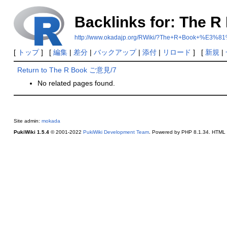
Backlinks for: The
http://www.okadajp.org/RWiki/?The+R+Book+%E
[
トップ
] [
編集
|
差分
|
バックアップ
|
添付
|
リロード
] [
新規
|
Return to The R Book ご意見/7
No related pages found.
Site admin:
mokada
PukiWiki 1.5.4
© 2001-2022
PukiWiki Development Team
. Powered by PHP 8.1.34. HTML c