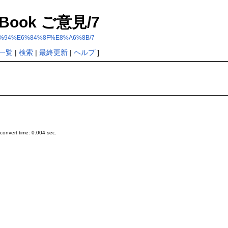
 R Book ご意見/7
3%81%94%E6%84%8F%E8%A6%8B/7
一覧
|
検索
|
最終更新
|
ヘルプ
]
onvert time: 0.004 sec.