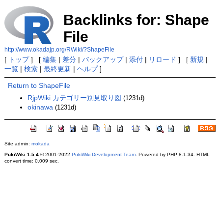
Backlinks for: Shape
File
http://www.okadajp.org/RWiki/?ShapeFile
[
トップ
] [
編集
|
差分
|
バックアップ
|
添付
|
リロード
] [
新規
|
一覧
|
検索
|
最終更新
|
ヘルプ
]
Return to ShapeFile
RjpWiki カテゴリー別見取り図
(1231d)
okinawa
(1231d)
Site admin:
mokada
PukiWiki 1.5.4
© 2001-2022
PukiWiki Development Team
. Powered by PHP 8.1.34. HTML
convert time: 0.009 sec.