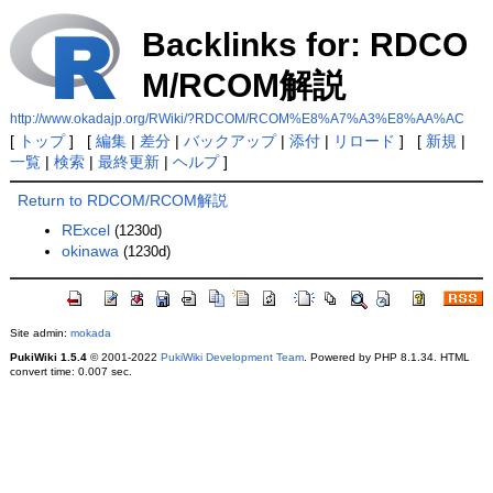
Backlinks for: RDCO
M/RCOM解説
http://www.okadajp.org/RWiki/?RDCOM/RCOM%E8%A7%A3%E8%AA%AC
[
トップ
] [
編集
|
差分
|
バックアップ
|
添付
|
リロード
] [
新規
|
一覧
|
検索
|
最終更新
|
ヘルプ
]
Return to RDCOM/RCOM解説
RExcel
(1230d)
okinawa
(1230d)
Site admin:
mokada
PukiWiki 1.5.4
© 2001-2022
PukiWiki Development Team
. Powered by PHP 8.1.34. HTML
convert time: 0.007 sec.