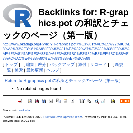
Backlinks for: R-grap
hics.pot の和訳とチェ
ックのページ（第一版）
http://www.okadajp.org/RWiki/?R-graphics.pot+%E3%81%AE%E5%92%8C%E
8%A8%B3%E3%81%A8%E3%83%81%E3%82%A7%E3%83%83%E3%82%
AF%E3%81%AE%E3%83%9A%E3%83%BC%E3%82%B8%EF%BC%88%E
7%AC%AC%E4%B8%80%E7%89%88%EF%BC%89
[
トップ
] [
編集
|
差分
|
バックアップ
|
添付
|
リロード
] [
新規
|
一覧
|
検索
|
最終更新
|
ヘルプ
]
Return to R-graphics.pot の和訳とチェックのページ（第一版）
No related pages found.
Site admin:
mokada
PukiWiki 1.5.4
© 2001-2022
PukiWiki Development Team
. Powered by PHP 8.1.34. HTML
convert time: 0.001 sec.