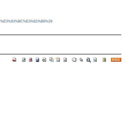
%B3%E3%83%BC%E3%82%B9%29