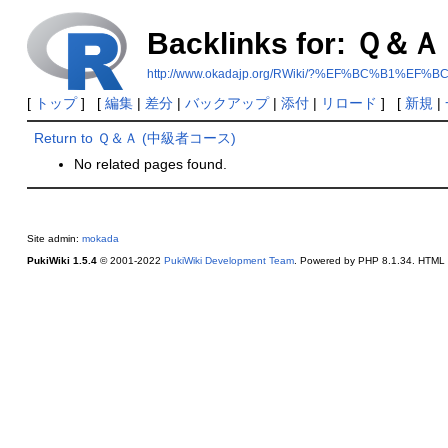
Backlinks for: Ｑ
http://www.okadajp.org/RWiki/?%EF%BC%B
[
トップ
] [
編集
|
差分
|
バックアップ
|
添付
|
リロード
] [
新規
|
Return to Ｑ＆Ａ (中級者コース)
No related pages found.
Site admin:
mokada
PukiWiki 1.5.4
© 2001-2022
PukiWiki Development Team
. Powered by PHP 8.1.34. HTML c