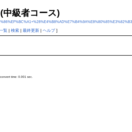
＆Ａ (中級者コース)
1%EF%BC%86%EF%BC%A1+%28%E4%B8%AD%E7%B4%9A%E8%80%85%E3%82
一覧
|
検索
|
最終更新
|
ヘルプ
]
onvert time: 0.001 sec.