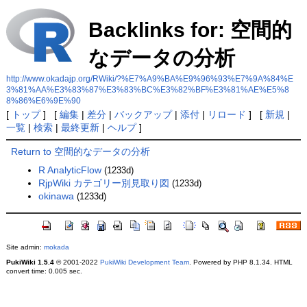
Backlinks for: 空間的
なデータの分析
http://www.okadajp.org/RWiki/?%E7%A9%BA%E9%96%93%E7%9A%84%E
3%81%AA%E3%83%87%E3%83%BC%E3%82%BF%E3%81%AE%E5%8
8%86%E6%9E%90
[
トップ
] [
編集
|
差分
|
バックアップ
|
添付
|
リロード
] [
新規
|
一覧
|
検索
|
最終更新
|
ヘルプ
]
Return to 空間的なデータの分析
R AnalyticFlow
(1233d)
RjpWiki カテゴリー別見取り図
(1233d)
okinawa
(1233d)
Site admin:
mokada
PukiWiki 1.5.4
© 2001-2022
PukiWiki Development Team
. Powered by PHP 8.1.34. HTML
convert time: 0.005 sec.