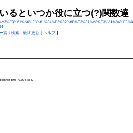
: 知っているといつか役に立つ(?)関数達
A5%E3%81%A3%E3%81%A6%E3%81%84%E3%82%8B%E3%81%A8%E3%81%84
94
一覧
|
検索
|
最終更新
|
ヘルプ
]
onvert time: 0.006 sec.