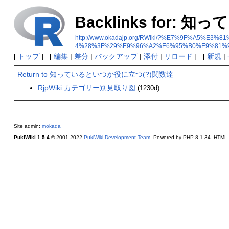
Backlinks for
http://www.okadajp.org/RWiki/?%E7%9F%
4%28%3F%29%E9%96%A2%E6%95%B0%E9%81%
[
トップ
] [
編集
|
差分
|
バックアップ
|
添付
|
リロード
] [
新規
|
Return to 知っているといつか役に立つ(?)関数達
RjpWiki カテゴリー別見取り図
(1230d)
Site admin:
mokada
PukiWiki 1.5.4
© 2001-2022
PukiWiki Development Team
. Powered by PHP 8.1.34. HTML c