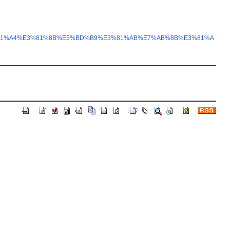
%E3%81%A4%E3%81%8B%E5%BD%B9%E3%81%AB%E7%AB%8B%E3%81%A