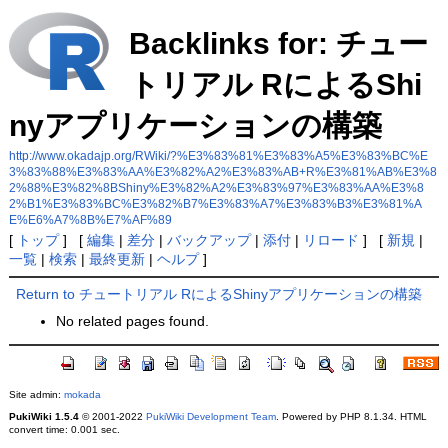
Backlinks for: チュー
トリアル RによるShi
nyアプリケーションの構築
http://www.okadajp.org/RWiki/?%E3%83%81%E3%83%A5%E3%83%BC%E
3%83%88%E3%83%AA%E3%82%A2%E3%83%AB+R%E3%81%AB%E3%8
2%88%E3%82%8BShiny%E3%82%A2%E3%83%97%E3%83%AA%E3%8
2%B1%E3%83%BC%E3%82%B7%E3%83%A7%E3%83%B3%E3%81%A
E%E6%A7%8B%E7%AF%89
[
トップ
] [
編集
|
差分
|
バックアップ
|
添付
|
リロード
] [
新規
|
一覧
|
検索
|
最終更新
|
ヘルプ
]
Return to チュートリアル RによるShinyアプリケーションの構築
No related pages found.
Site admin:
mokada
PukiWiki 1.5.4
© 2001-2022
PukiWiki Development Team
. Powered by PHP 8.1.34. HTML
convert time: 0.001 sec.