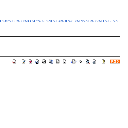
E5%8F%82%E8%80%83%E5%AE%9F%E4%BE%8B%E9%9B%86%EF%BC%9