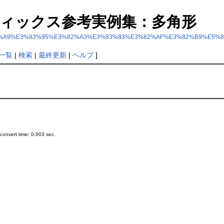
: グラフィックス参考実例集：多角形
B0%E3%83%A9%E3%83%95%E3%82%A3%E3%83%83%E3%82%AF%E3%82%B9%
一覧
|
検索
|
最終更新
|
ヘルプ
]
onvert time: 0.003 sec.