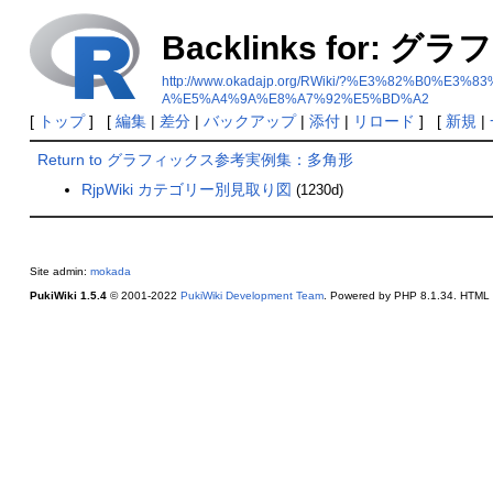
Backlinks for
http://www.okadajp.org/RWiki/?%E3%82%
A%E5%A4%9A%E8%A7%92%E5%BD%A2
[
トップ
] [
編集
|
差分
|
バックアップ
|
添付
|
リロード
] [
新規
|
Return to グラフィックス参考実例集：多角形
RjpWiki カテゴリー別見取り図
(1230d)
Site admin:
mokada
PukiWiki 1.5.4
© 2001-2022
PukiWiki Development Team
. Powered by PHP 8.1.34. HTML c